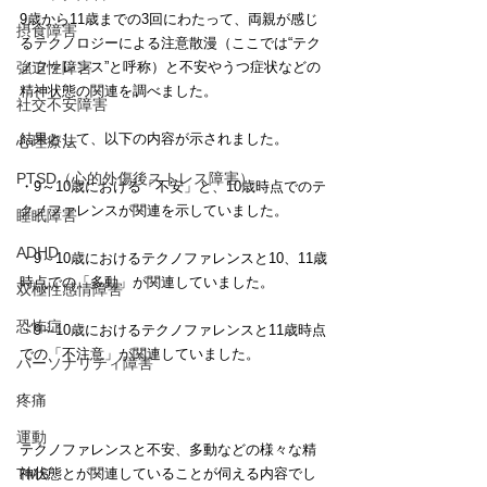
9歳から11歳までの3回にわたって、両親が感じ
摂食障害
るテクノロジーによる注意散漫（ここでは“テク
ノファレンス”と呼称）と不安やうつ症状などの
強迫性障害
精神状態の関連を調べました。
社交不安障害
結果として、以下の内容が示されました。
心理療法
PTSD（心的外傷後ストレス障害）
・9～10歳における「不安」と、10歳時点でのテ
クノファレンスが関連を示していました。
睡眠障害
ADHD
・9～10歳におけるテクノファレンスと10、11歳
時点での「多動」が関連していました。
双極性感情障害
恐怖症
・9～10歳におけるテクノファレンスと11歳時点
での「不注意」が関連していました。
パーソナリティ障害
疼痛
運動
テクノファレンスと不安、多動などの様々な精
神状態とが関連していることが伺える内容でし
TMS