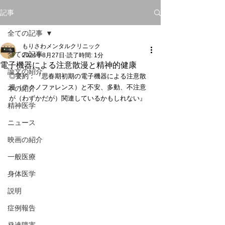
記事
全ての記事
もりさわメンタルクリニック
全ての記事
2024年8月27日
読了時間: 1分
電子機器による注意散漫と精神的健康
論文の紹介
◎要約：『思春期初期の電子機器による注意散
漫（テクノファレンス）と不安、多動、不注意
本の紹介
が（わずかだが）関連しているかもしれない』
精神医学
ニュース
映画の紹介
一般医療
身体医学
説明
症例報告