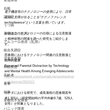
発達障害
自殺
電子機器等のテクノロジーの使用により、日常
認知症
生活に支障が出ることを“テクノファレンス 
technoference”という言葉を用いています。
うつ病
今回はこのテクノロジーの仕様による注意散漫
薬物依存（乱用）
と精神状態の関連を調べた研究をご紹介しま
アルコール依存（乱用）
す。
統合失調症
思春期におけるテクノロジー関連の注意散漫と
児童思春期
精神的健康
Perceived Parental Distraction by Technology 
神経疾患
and Mental Health Among Emerging Adolescents
高齢者
https://jamanetwork.com/journals/jamanetworkop
en/fullarticle/2822421
食事
妊娠
カナダにおける研究で、成長過程の思春期若年
者1,303人（研究開始時の平均年齢9.7歳、529人
全般性不安障害
女性）が対象となりました。
パニック障害