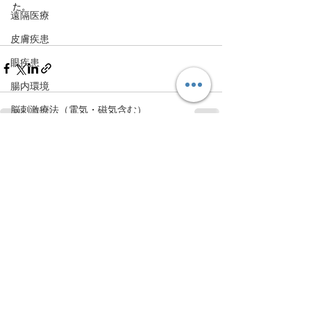
た。
遠隔医療
皮膚疾患
眼疾患
腸内環境
脳刺激療法（電気・磁気含む）
パンデミック
すべて表示
最新記事
統合失調感情障害
片頭痛
新型コロナウィルス感染症
動物
喫煙
不登校
線維性筋痛症