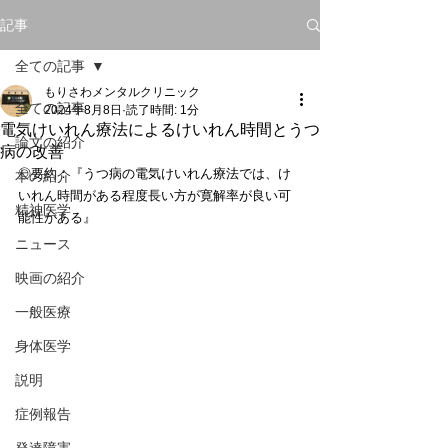
記事
全ての記事
もりさわメンタルクリニック
全ての記事
2024年8月8日
読了時間: 1分
電気けいれん療法によるけいれん時間とうつ
論文の紹介
病の改善
◎要約：『うつ病の電気けいれん療法では、け
本の紹介
いれん時間がある程度長い方が寛解率が良い可
精神医学
能性がある』
ニュース
映画の紹介
一般医療
身体医学
説明
症例報告