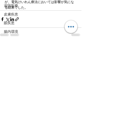
が、電気けいれん療法においては影響が気にな
遠隔医療
る結果でした。
皮膚疾患
眼疾患
腸内環境
脳刺激療法（電気・磁気含む）
すべて表示
最新記事
パンデミック
統合失調感情障害
片頭痛
新型コロナウィルス感染症
動物
喫煙
不登校
線維性筋痛症