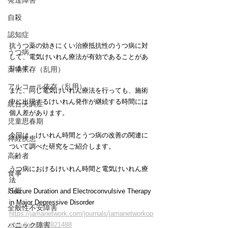
発達障害
自殺
認知症
抗うつ薬の効きにくい治療抵抗性のうつ病に対
うつ病
して、電気けいれん療法が有効であることがあ
ります。
薬物依存（乱用）
アルコール依存（乱用）
また、同じ電気けいれん療法を行っても、施術
中に出現するけいれん発作が継続する時間には
統合失調症
個人差があります。
児童思春期
今回は、けいれん時間とうつ病の改善の関連に
神経疾患
ついて調べた研究をご紹介します。
高齢者
うつ病におけるけいれん時間と電気けいれん療
食事
法
妊娠
Seizure Duration and Electroconvulsive Therapy 
in Major Depressive Disorder
全般性不安障害
https://jamanetwork.com/journals/jamanetworkop
パニック障害
en/fullarticle/2821488