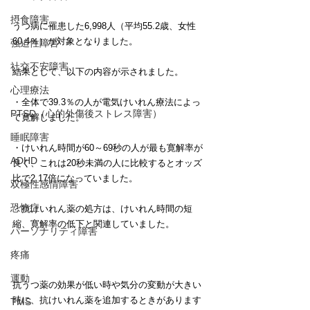
摂食障害
うつ病に罹患した6,998人（平均55.2歳、女性
60.4％）が対象となりました。
強迫性障害
社交不安障害
結果として、以下の内容が示されました。
心理療法
・全体で39.3％の人が電気けいれん療法によっ
PTSD（心的外傷後ストレス障害）
て寛解しました。
睡眠障害
・けいれん時間が60～69秒の人が最も寛解率が
ADHD
良く、これは20秒未満の人に比較するとオッズ
比で2.17倍になっていました。
双極性感情障害
恐怖症
・抗けいれん薬の処方は、けいれん時間の短
縮、寛解率の低下と関連していました。
パーソナリティ障害
疼痛
運動
抗うつ薬の効果が低い時や気分の変動が大きい
時に、抗けいれん薬を追加するときがあります
TMS