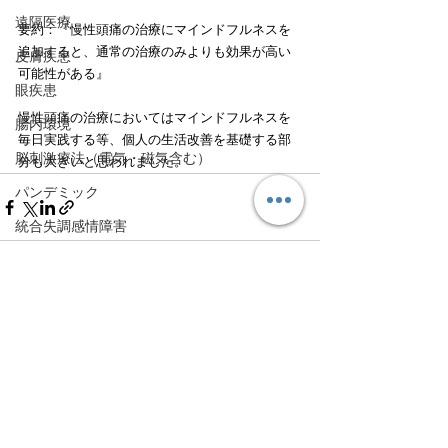
遠隔医療
要約：『慢性頭痛の治療にマインドフルネスを
追加すると、通常の治療のみよりも効果が高い
皮膚疾患
可能性がある』
眼疾患
慢性頭痛の治療においてはマインドフルネスを
腸内環境
毎日実践する等、個人の生活改善を基礎する部
脳刺激療法（電気・磁気含む）
分も大きいと思われました。
パンデミック
統合失調感情障害
片頭痛
新型コロナウィルス感染症
すべて表示
最新記事
動物
喫煙
不登校
線維性筋痛症