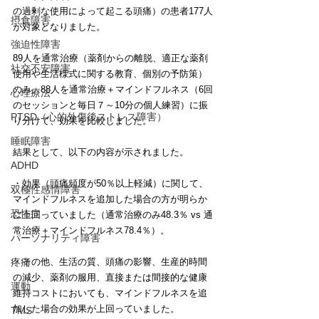
の過剰な使用によって起こる頭痛）の患者177人
摂食障害
が対象となりました。
強迫性障害
89人を通常治療（薬剤からの離脱、適正な薬剤
社交不安障害
使用や生活様式に関する教育、個別の予防策）
のみ、88人を通常治療＋マインドフルネス（6回
心理療法
のセッションと毎日７～10分の個人練習）に振
PTSD（心的外傷後ストレス障害）
り分けて、効果を比較しました。
睡眠障害
結果として、以下の内容が示されました。
ADHD
・効果（頭痛頻度が50％以上軽減）に関して、
双極性感情障害
マインドフルネスを追加した場合の方が明らか
恐怖症
に上回っていました（通常治療のみ48.3％ vs 通
常治療＋マインドフルネス78.4％）。
パーソナリティ障害
疼痛
・その他、生活の質、頭痛の影響、生産的時間
の減少、薬剤の服用、直接または間接的な健康
運動
維持コストにおいても、マインドフルネスを追
加した場合の効果が上回っていました。
TMS