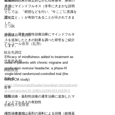
発達障害
鎮痛剤の効果が限定的ながん性疼痛等、身体の
疼痛にマインドフルネス（非常に大まかな説明
自殺
としては、「瞑想などを行い、“今ここ”に意識を
認知症
置くこと」）が有効であることが示されてきま
した。
うつ病
今回は、通常の慢性頭痛治療にマインドフルネ
薬物依存（乱用）
スを追加したときの効果を調べた研究をご紹介
アルコール依存（乱用）
します。
統合失調症
Efficacy of mindfulness added to treatment as 
児童思春期
usual in patients with chronic migraine and 
medication overuse headache: a phase-III 
神経疾患
single-blind randomized-controlled trial (the 
高齢者
MIND-CM study)
https://thejournalofheadacheandpain.biomedcentr
食事
al.com/articles/10.1186/s10194-023-01630-0
妊娠
慢性頭痛・薬剤性頭痛の通常治療に追加したマ
インドフルネスの有効性
全般性不安障害
パニック障害
慢性頭痛または薬剤の過剰による頭痛（鎮痛薬