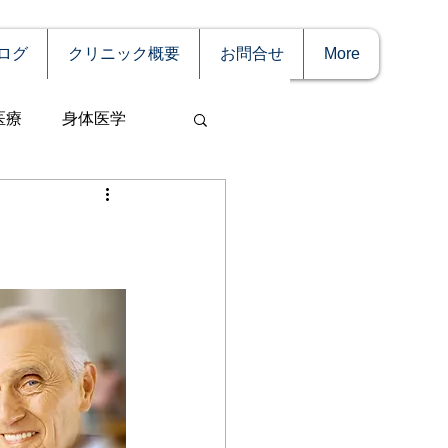
ログ
クリニック概要
お問合せ
More
医療
身体医学
事
妊娠
理療法