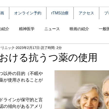
動画
オンライン予約
rTMS治療
アクセス
ブ
の紹介
精神医学
ニュース
映画の紹介
一般
クリニック
2023年2月17日
読了時間: 2分
害
自殺
認知症
うつ病
薬物依存（乱用）
おける抗うつ薬の使用
統合失調症
児童思春期
神経疾患
高齢者
食
つ以外の目的（不眠や
薬が使用されることが
障害
摂食障害
強迫性障害
社交不安障害
心
ドラインが保守的と言
認の傾向があるアメリ
害）
睡眠障害
ADHD