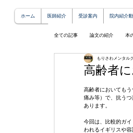
ホーム
医師紹介
受診案内
院内紹介
全ての記事
論文の紹介
本
もりさわメンタル
説明
症例報告
発達障
高齢者に
アルコール依存（乱用）
高齢者においてもう
痛み等）で、抗うつ
あります。
全般性不安障害
パニック
今回は、比較的ガイ
われるイギリスや容
PTSD（心的外傷後ストレス障