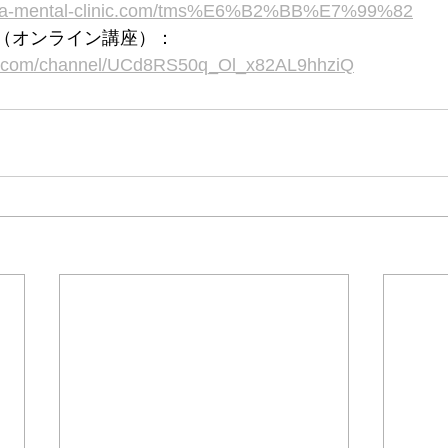
awa-mental-clinic.com/tms%E6%B2%BB%E7%99%82
ネル（オンライン講座）：
be.com/channel/UCd8RS50q_Ol_x82AL9hhziQ