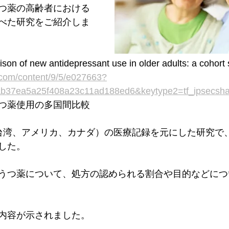
つ薬の高齢者における
べた研究をご紹介しま
ison of new antidepressant use in older adults: a cohort
.com/content/9/5/e027663?
ab37ea5a25f408a23c11ad188ed6&keytype2=tf_ipsecsh
つ薬使用の多国間比較
台湾、アメリカ、カナダ）の医療記録を元にした研究で、
した。
うつ薬について、処方の認められる割合や目的などにつ
内容が示されました。