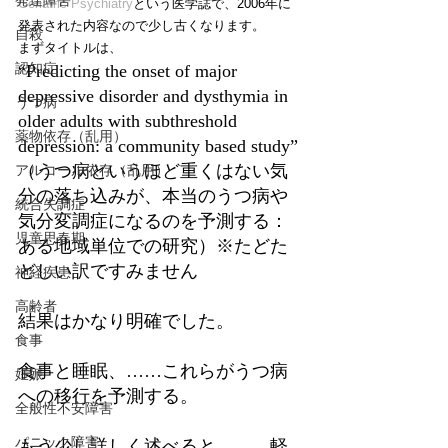
発達障害
Geriatric Psychiatry
という医学誌で、2006年に
発表された内容なので少し古くなります。
自殺
まずタイトルは、
認知症
“Predicting the onset of major 
depressive disorder and dysthymia in 
うつ病
older adults with subthreshold 
薬物依存（乱用）
depression: a community based study”
（うつ病というほど重くはない気
アルコール依存（乱用）
分の落ち込みが、本当のうつ病や
統合失調症
気分変調症になるのを予測する：
児童思春期
ある地域単位での研究）※たどた
どしい訳ですみません
神経疾患
高齢者
結果はかなり明確でした。
食事
食事と睡眠、……これらがうつ病
妊娠
への移行を予測する。
全般性不安障害
パニック障害
もう少し詳しく述べると、……軽