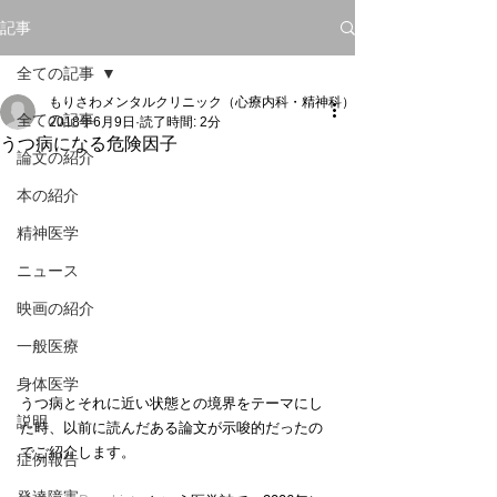
記事
全ての記事
もりさわメンタルクリニック（心療内科・精神科）
全ての記事
2018年6月9日
読了時間: 2分
うつ病になる危険因子
論文の紹介
本の紹介
精神医学
ニュース
映画の紹介
一般医療
身体医学
うつ病とそれに近い状態との境界をテーマにし
説明
た時、以前に読んだある論文が示唆的だったの
でご紹介します。
症例報告