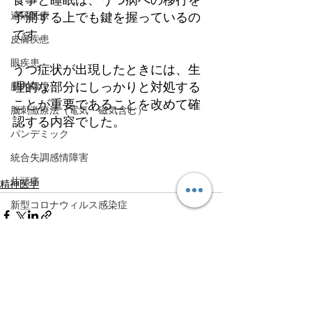
遠隔医療
予測する上でも鍵を握っているの
です。
皮膚疾患
眼疾患
うつ症状が出現したときには、生
理的な部分にしっかりと対処する
腸内環境
ことが重要であることを改めて確
脳刺激療法（電気・磁気含む）
認する内容でした。
パンデミック
統合失調感情障害
片頭痛
精神医学
新型コロナウィルス感染症
動物
喫煙
不登校
すべて表示
最新記事
線維性筋痛症