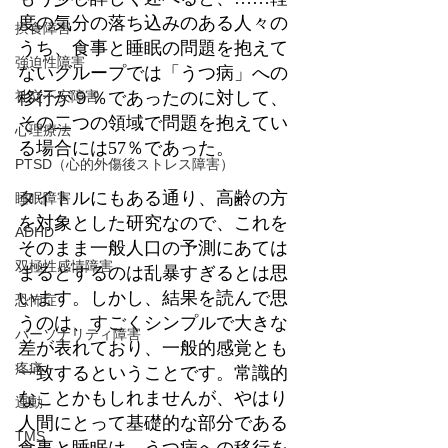
度の気分の落ち込みのある人々の
摂食障害
うち、食事と睡眠の問題を抱えて
強迫性障害
ないグループでは「うつ病」への
移行が９％であったのに対して、
社交不安障害
その二つの領域で問題を抱えてい
心理療法
る場合には57％であった。
PTSD（心的外傷後ストレス障害）
タイトルにもある通り、高齢の方
睡眠障害
を対象とした研究なので、これを
ADHD
そのまま一般人口の予測にあては
双極性感情障害
まるとするのは乱暴すぎるとは思
います。しかし、結果を読んで思
恐怖症
うのは、すごくシンプルで大きな
パーソナリティ障害
差が表れており、一般的感覚とも
疼痛
一致するということです。常識的
なことかもしれませんが、やはり
運動
人間にとって基礎的な部分である
TMS
食事と睡眠は、うつ病への移行を