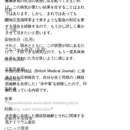
発達障害
患者さんの生活の状態に気を配ってさえいれ
ば、この病気が重たい結果を生ずることはまれ
自殺
ではあります。しかし、まれではあっても
認知症
時々、意識障害まで来すような緊急の対応を要
する場合を経験するので、もう少し詳しく書か
うつ病
させて頂きたいと思います。
薬物依存（乱用）
それと、脱水とともに、この状態が頭にあるだ
アルコール依存（乱用）
けで、予防できる病気なので、もう一度具体例
を示しておいた方が良いように感じます。
統合失調症
児童思春期
外国の医学雑誌（British Medical Journal）に発
表された症例報告で、自分が全く同様の（横紋
神経疾患
筋融解を合併した）“水中毒”を経験したので、印
高齢者
象に残っている内容です。
食事
“
Hyponatreamia associated rhabdomyolysis 
妊娠
following  water intoxication
”
水中毒に合併した横紋筋融解とそれに関連する
全般性不安障害
低ナトリウム血症
パニック障害