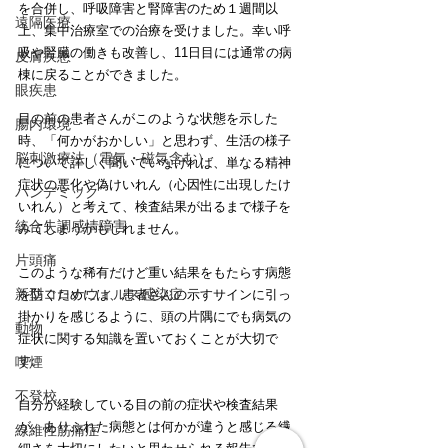
を合併し、呼吸障害と腎障害のため１週間以
遠隔医療
上、集中治療室での治療を受けました。幸い呼
吸や腎臓の働きも改善し、11日目には通常の病
皮膚疾患
棟に戻ることができました。
眼疾患
目の前の患者さんがこのような状態を示した
腸内環境
時、「何かがおかしい」と思わず、生活の様子
脳刺激療法（電気・磁気含む）
について詳しく聞いていなければ、単なる精神
症状の悪化や偽けいれん（心因性に出現したけ
パンデミック
いれん）と考えて、検査結果が出るまで様子を
統合失調感情障害
みてしまうかもしれません。
片頭痛
このような稀有だけど重い結果をもたらす病態
新型コロナウィルス感染症
を防ぐためには、患者さんの示すサインに引っ
掛かりを感じるように、頭の片隅にでも病気の
動物
症状に関する知識を置いておくことが大切で
す。
喫煙
不登校
自分が経験している目の前の症状や検査結果
が、ありふれた病態とは何かが違うと感じる繊
線維性筋痛症