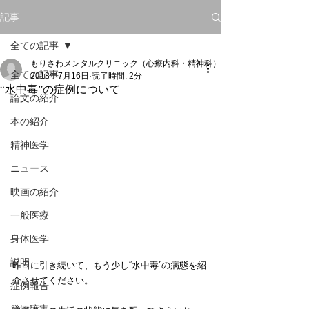
記事
全ての記事
もりさわメンタルクリニック（心療内科・精神科）
全ての記事
2018年7月16日
読了時間: 2分
“水中毒”の症例について
論文の紹介
本の紹介
精神医学
ニュース
映画の紹介
一般医療
身体医学
説明
昨日に引き続いて、もう少し“水中毒”の病態を紹
介させてください。
症例報告