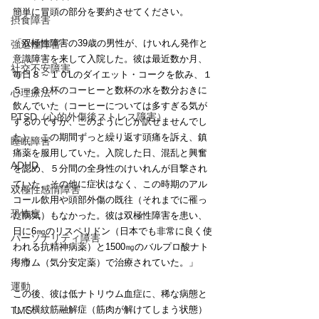
簡単に冒頭の部分を要約させてください。
摂食障害
「双極性障害の39歳の男性が、けいれん発作と
強迫性障害
意識障害を来して入院した。彼は最近数か月、
社交不安障害
毎日８～１０Lのダイエット・コークを飲み、１
５～２０杯のコーヒーと数杯の水を数分おきに
心理療法
飲んでいた（コーヒーについては多すぎる気が
PTSD（心的外傷後ストレス障害）
するのですが、このようにしか訳せませんでし
た）。この期間ずっと繰り返す頭痛を訴え、鎮
睡眠障害
痛薬を服用していた。入院した日、混乱と興奮
ADHD
を認め、５分間の全身性のけいれんが目撃され
ていた。その他に症状はなく、この時期のアル
双極性感情障害
コール飲用や頭部外傷の既往（それまでに罹っ
恐怖症
た病気）もなかった。彼は双極性障害を患い、
日に6㎎のリスペリドン（日本でも非常に良く使
パーソナリティ障害
われる抗精神病薬）と1500㎎のバルプロ酸ナト
疼痛
リウム（気分安定薬）で治療されていた。」
運動
この後、彼は低ナトリウム血症に、稀な病態と
して横紋筋融解症（筋肉が解けてしまう状態）
TMS