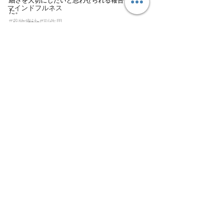
細さを大切にしたいと思わせられる報告でし
マインドフルネス
た。
#薬物療法
#副作用
ゲーム障害
精神医学
身体醜形障害
音楽療法
すべて表示
最新記事