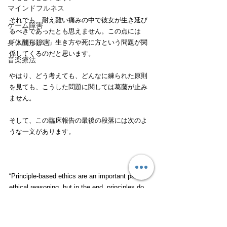
マインドフルネス
それでも、耐え難い痛みの中で彼女が生き延び
ゲーム障害
るべきであったとも思えません。この点には
「人間らしい」生き方や死に方という問題が関
身体醜形障害
係してくるのだと思います。
音楽療法
やはり、どう考えても、どんなに練られた原則
を見ても、こうした問題に関しては葛藤が止み
ません。
そして、この臨床報告の最後の段落には次のよ
うな一文があります。
“Principle-based ethics are an important part of 
ethical reasoning, but in the end, principles do 
not make decisions; people do.”
原則に基づく倫理は倫理的思考の重要な部分で