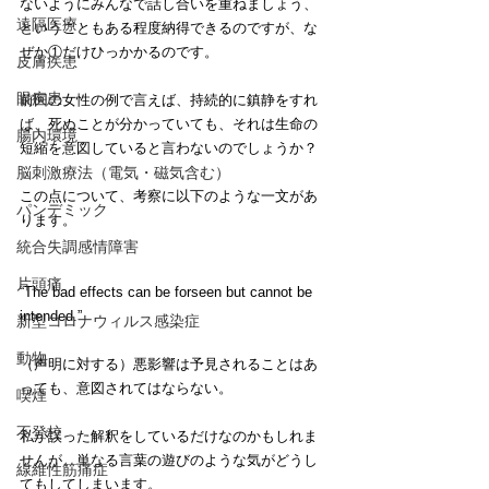
ないようにみんなで話し合いを重ねましょう、
遠隔医療
ということもある程度納得できるのですが、な
ぜか①だけひっかかるのです。
皮膚疾患
眼疾患
前回の女性の例で言えば、持続的に鎮静をすれ
ば、死ぬことが分かっていても、それは生命の
腸内環境
短縮を意図していると言わないのでしょうか？
脳刺激療法（電気・磁気含む）
この点について、考察に以下のような一文があ
パンデミック
ります。
統合失調感情障害
片頭痛
“The bad effects can be forseen but cannot be 
intended.”
新型コロナウィルス感染症
動物
（声明に対する）悪影響は予見されることはあ
っても、意図されてはならない。
喫煙
不登校
私が誤った解釈をしているだけなのかもしれま
せんが、単なる言葉の遊びのような気がどうし
線維性筋痛症
てもしてしまいます。