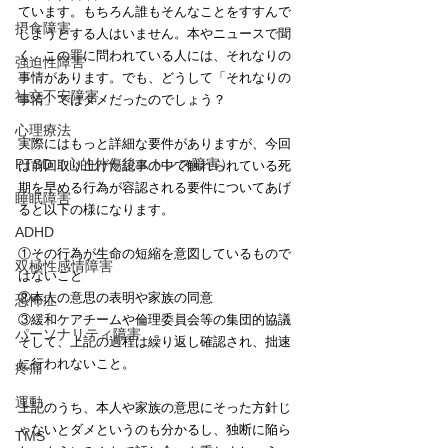
ています。もちろん誰もそんなことをすすんで
摂食障害
しようとする人はいません。本やニュースで聞
く、この罪に問われている人には、それなりの
強迫性障害
事情があります。でも、どうして「それなりの
社交不安障害
事情」ではダメだったのでしょう？
心理療法
実際にはもっと詳細な要件がありますが、今回
PTSD（心的外傷後ストレス障害）
は前回取り上げた記事の中で触れられている死
期を早める行為が容認される要件についてあげ
睡眠障害
ると以下の様になります。
ADHD
①その行為が生命の短縮を意図しているもので
双極性感情障害
はないこと
②本人の意思の表明や家族の同意
恐怖症
③緩和ケアチームや倫理委員会等の集団的協議
パーソナリティ障害
そして、上記の過程は繰り返し確認され、拙速
に行われないこと。
疼痛
運動
上記のうち、本人や家族の意思にそった方針じ
ゃないとダメというのも分かるし、独断に陥ら
TMS