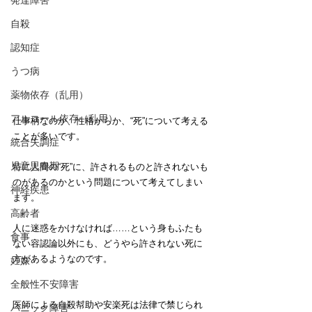
発達障害
自殺
認知症
うつ病
薬物依存（乱用）
アルコール依存（乱用）
仕事柄なのか、性格からか、“死”について考える
ことが多いです。
統合失調症
児童思春期
特に人間の“死”に、許されるものと許されないも
のがあるのかという問題について考えてしまい
神経疾患
ます。
高齢者
人に迷惑をかけなければ……という身もふたも
食事
ない容認論以外にも、どうやら許されない死に
方があるようなのです。
妊娠
全般性不安障害
医師による自殺幇助や安楽死は法律で禁じられ
パニック障害