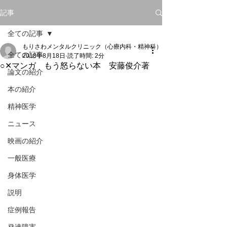
記事
全ての記事
もりさわメンタルクリニック（心療内科・精神科）
全ての記事
2018年8月18日
読了時間: 2分
○✕マンガ もう怒らない本 安藤俊介著
論文の紹介
本の紹介
精神医学
ニュース
映画の紹介
一般医療
身体医学
説明
症例報告