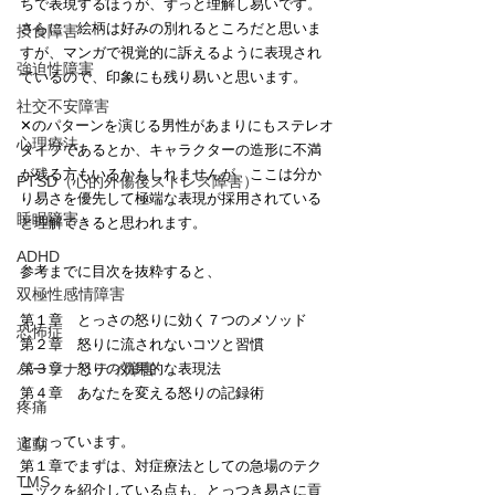
ちで表現するほうが、ずっと理解し易いです。
さらに、絵柄は好みの別れるところだと思いま
摂食障害
すが、マンガで視覚的に訴えるように表現され
強迫性障害
ているので、印象にも残り易いと思います。
社交不安障害
✕のパターンを演じる男性があまりにもステレオ
心理療法
タイプであるとか、キャラクターの造形に不満
が残る方もいるかもしれませんが、ここは分か
PTSD（心的外傷後ストレス障害）
り易さを優先して極端な表現が採用されている
睡眠障害
と理解できると思われます。
ADHD
参考までに目次を抜粋すると、
双極性感情障害
第１章　とっさの怒りに効く７つのメソッド
恐怖症
第２章　怒りに流されないコツと習慣
パーソナリティ障害
第３章　怒りの効果的な表現法
第４章　あなたを変える怒りの記録術
疼痛
となっています。
運動
第１章でまずは、対症療法としての急場のテク
TMS
ニックを紹介している点も、とっつき易さに貢