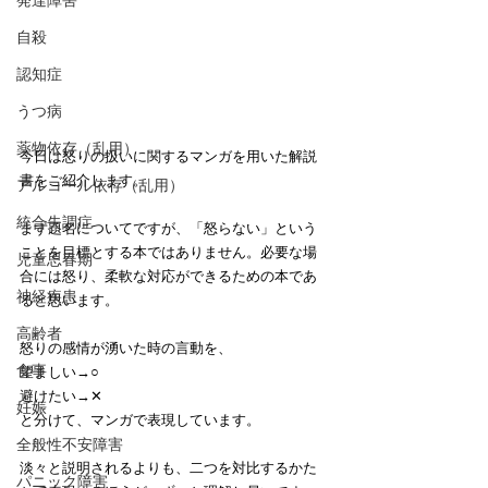
発達障害
自殺
認知症
うつ病
薬物依存（乱用）
今日は怒りの扱いに関するマンガを用いた解説
書をご紹介します。
アルコール依存（乱用）
統合失調症
まず題名についてですが、「怒らない」という
ことを目標とする本ではありません。必要な場
児童思春期
合には怒り、柔軟な対応ができるための本であ
神経疾患
ると思います。
高齢者
怒りの感情が湧いた時の言動を、
食事
望ましい→○
避けたい→✕
妊娠
と分けて、マンガで表現しています。
全般性不安障害
淡々と説明されるよりも、二つを対比するかた
パニック障害