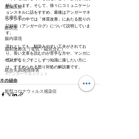
献しています。そして、徐々にコミュニケーシ
遠隔医療
ョンスキルに話をすすめ、最後はアンガーマネ
皮膚疾患
ジメントの中では「体質改善」にあたる怒りの
記録術（アンガーログ）について説明していま
眼疾患
す。
腸内環境
流れとしても、馴染みやすい工夫がされてお
脳刺激療法（電気・磁気含む）
り、長い文章を読むのが苦手な方や、マンガに
パンデミック
抵抗がなく、すこしずつ知識に接したい方に
は、すすめられる怒り対処の解説書です。
統合失調感情障害
#アンガーマネジメント
本の紹介
片頭痛
新型コロナウィルス感染症
動物
喫煙
不登校
すべて表示
最新記事
線維性筋痛症