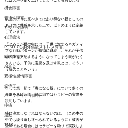
には大声を張り上げてしまうこともあるだろ
う」
摂食障害
強迫性障害
以上のように完ぺきではあり得ない親としての
あり方に共感を示した上で、以下のように定義
社交不安障害
しています。
心理療法
「とろこが世の中には、子供に対するネガティ
PTSD（心的外傷後ストレス障害）
ブな行動パターンが執拗に継続し、それが子供
睡眠障害
の人生を支配するようになってしまう親がたく
さんいる。子供に害悪を及ぼす親とは、そうい
ADHD
う親のことをいう」
双極性感情障害
恐怖症
そして第一部で「毒になる親」について多くの
事例をあげた後、第二部ではセラピーの実際を
パーソナリティ障害
説明しています。
疼痛
特に注意しなければならないのは、（この本の
運動
中でも繰り返し述べられているように）被害が
TMS
重篤である場合にはセラピーを独りで実践しよ