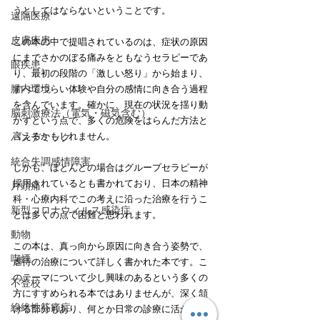
うとしてはならないということです。
遠隔医療
皮膚疾患
この本の中で提唱されているのは、症状の原因
にまでさかのぼる痛みをともなうセラピーであ
眼疾患
り、最初の段階の「激しい怒り」から始まり、
腸内環境
すべてつらい体験や自分の感情に向き合う過程
を含んでいます。確かに、現在の状況を揺り動
脳刺激療法（電気・磁気含む）
かすという点で、多くの危険をはらんだ方法と
言えるかもしれません。
パンデミック
統合失調感情障害
しかも、ほとんどの場合はグループセラピーが
採用されているとも書かれており、日本の精神
片頭痛
科・心療内科でこの考えに沿った治療を行うこ
新型コロナウィルス感染症
とは多くの点で困難と思われます。
動物
この本は、真っ向から原因に向き合う姿勢で、
喫煙
虐待の治療について詳しく書かれた本です。こ
のテーマについて少し興味のあるという多くの
不登校
方にすすめられる本ではありませんが、深く頷
線維性筋痛症
ける部分もあり、何とか日常の診療に活かした