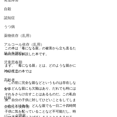
発達障害
自殺
認知症
うつ病
薬物依存（乱用）
アルコール依存（乱用）
この本は「毒になる親」の被害から立ち直るた
統合失調症
めの方法を解説した本です。
児童思春期
まず、「毒になる親」とは、どのような親かに
神経疾患
ついてこの本では
高齢者
「この世に完全な親などというものは存在しな
い。どんな親にも欠陥はあり、だれでも時には
食事
それをさらけ出すことはあるものだ。この私自
妊娠
身、自分の子供に対してひどいことをしてしま
ったことはある。どんな親でも一日二十四時間
全般性不安障害
子供に気を配っていることなど不可能だし、時
パニック障害