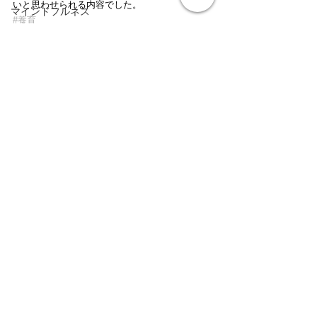
いと思わせられる内容でした。
マインドフルネス
#養育
本の紹介
ゲーム障害
身体醜形障害
音楽療法
すべて表示
最新記事