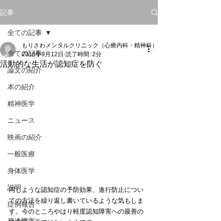
記事
全ての記事
もりさわメンタルクリニック（心療内科・精神科）
全ての記事
2018年9月12日
読了時間: 2分
活動的な生活が認知症を防ぐ
論文の紹介
本の紹介
精神医学
ニュース
映画の紹介
一般医療
身体医学
説明
同じような認知症の予防効果、進行防止につい
ての方法を繰り返し書いているような気もしま
症例報告
す。今のところやはり軽度認知障害への最善の