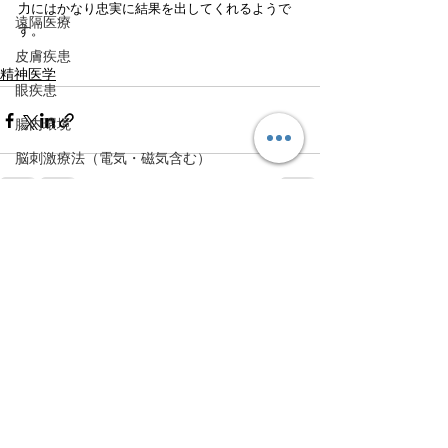
力にはかなり忠実に結果を出してくれるようで
遠隔医療
す。
皮膚疾患
精神医学
眼疾患
腸内環境
脳刺激療法（電気・磁気含む）
パンデミック
統合失調感情障害
すべて表示
最新記事
片頭痛
新型コロナウィルス感染症
動物
喫煙
不登校
線維性筋痛症