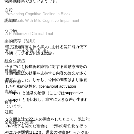
発達障害
処方箋は薬ではないようです。
自殺
Preventing Cognitive Decline in Black 
認知症
Individuals With Mild Cognitive Impairment
うつ病
A Randomized Clinical Trial
薬物依存（乱用）
軽度認知障害を伴う黒人における認知能力低下
アルコール依存（乱用）
予防（ランダム化臨床試験）
統合失調症
今までにも軽度認知障害に対する運動療法等の
児童思春期
非薬物療法の効果を支持する内容の論文が多く
存在しました。しかし、今回の調査はより徹底
神経疾患
した行動の活性化（behavioral activation 
高齢者
therapy）と通常の治療（ここではsupportive 
therapy）とを比較し、非常に大きな差が生まれ
食事
ています。
妊娠
２年間合計で221人の調査をしたところ、認知能
全般性不安障害
力の低下を認めた割合は、行動の活性化を行っ
パニック障害
たグループでは1.2％、通常の治療を行ったグル