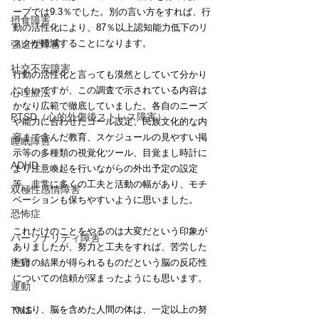
ープでは9.3％でした。別の言い方をすれば、行
摂食障害
動の活性化により、87％以上認知能力低下のリ
スクが軽減することになります。
強迫性障害
社交不安障害
行動の活性化と言っても漠然としていて分かり
にくいですが、この調査で示されている内容は
心理療法
かなり広範で徹底していました。各自のニーズ
PTSD（心的外傷後ストレス障害）
や能力に合わせたゴール設定、民族文化的な内
容まで含んだ教育、スケジュールの見やすい掲
睡眠障害
示等の多種類の視覚化ツール、目覚まし時計に
ADHD
より注意喚起を行いながらの外出予定の設定
等、非常に多くの工夫と活動の幅があり、モチ
双極性感情障害
ベーションも保ちやすいように思いました。
恐怖症
これだけのことをやるのは大変だという印象が
パーソナリティ障害
ありましたが、努力と工夫をすれば、苦労した
疼痛
だけの結果が得られるものだという脳の反応性
についての信頼が深まったようにも思います。
運動
やはり、脳を含めた人間の体は、一定以上の努
TMS