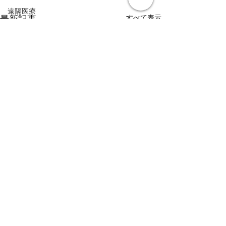
遠隔医療
すべて表示
最新記事
皮膚疾患
眼疾患
腸内環境
脳刺激療法（電気・磁気含む）
パンデミック
統合失調感情障害
片頭痛
新型コロナウィルス感染症
動物
喫煙
不登校
線維性筋痛症
コメント