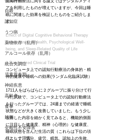
発達障害
認知行動療法に関する論文ではデジタルメディ
アを利用したものが増えていますが、今回は睡
自殺
眠に関連した効果を検証したものをご紹介しま
認知症
す。
うつ病
Effect of Digital Cognitive Behavioral Therapy 
for Insomnia on Health, Psychological Well-
薬物依存（乱用）
being, and Sleep-Related Quality of Life
アルコール依存（乱用）
A Randomized Clinical Trial
統合失調症
コンピュータ上での認知行動療法の身体的・精
児童思春期
神的健康や睡眠への効果(ランダム化臨床試験）
神経疾患
1711人をばらばらに２グループに振り分けて行
高齢者
った試験で、コンピュータ上での認知行動療法
を行ったグループでは、24週までの経過で睡眠
食事
状態などが大きく改善していました。もう少し
妊娠
改善した内容を細かく見てみると、機能的側面
に注目した健康度、精神（心理的）な健康度、
全般性不安障害
睡眠状態を含んだ生活の質（これらは下位の項
パニック障害
目として、気分、疲労、眠気、認知上の失敗、