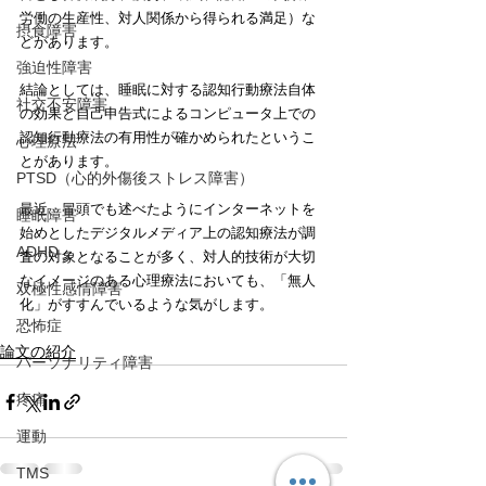
労働の生産性、対人関係から得られる満足）な
摂食障害
どがあります。
強迫性障害
結論としては、睡眠に対する認知行動療法自体
社交不安障害
の効果と自己申告式によるコンピュータ上での
認知行動療法の有用性が確かめられたというこ
心理療法
とがあります。
PTSD（心的外傷後ストレス障害）
最近、冒頭でも述べたようにインターネットを
睡眠障害
始めとしたデジタルメディア上の認知療法が調
ADHD
査の対象となることが多く、対人的技術が大切
なイメージのある心理療法においても、「無人
双極性感情障害
化」がすすんでいるような気がします。
恐怖症
論文の紹介
パーソナリティ障害
疼痛
運動
TMS