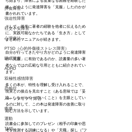
ら始まり、障害による度重なる困難を経験した
後、どのように発達障害を「克服」したのかが
摂食障害
書かれれています。
強迫性障害
そして、後半に著者の経験を他者に伝えるため
社交不安障害
に、実践可能なかたちである「生き方」として
心理療法
まとめたマニュアルが続きます。
PTSD（心的外傷後ストレス障害）
自分が行ってきたやり方がどのように発達障害
睡眠障害
の「克服」に有効であるのか、読書量の多い著
者ならではの広範な引用とともに紹介されてい
ADHD
ます。
双極性感情障害
多くの本が、特性を理解し受け入れることで、
恐怖症
現実との接点を見出すこと（ある意味では「妥
協」しながらやっていくこと）を主眼としてい
パーソナリティ障害
るのに対して、この本は発達障害の改善に取り
疼痛
組む方法を示しています。
運動
読書会に参加してのプレゼン（相手の印象や思
TMS
考を推測する訓練になる）や「天職」探し（“フ