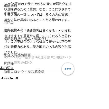
ロー”と呼ばれる最もその人の能力が活性化する
遠隔医療
状態を得るために重要）など、ここに示されて
皮膚疾患
いる方法の一部については、多くの方に実施可
能な方法か異論のあるところだと思われます。
眼疾患
腸内環境
しかし、今後「発達障害は良くなる」という視
点はますます重要性を増していくだろうと思わ
脳刺激療法（電気・磁気含む）
れ、この本はそのような視点で書かれた本の中
でも説得力があり、読み応えのある内容だと感
パンデミック
じました。
統合失調感情障害
#アスペルガー症候群
#発達障害
#自閉症スペク
トラム障害
#ADHD
片頭痛
本の紹介
新型コロナウィルス感染症
動物
喫煙
不登校
線維性筋痛症
すべて表示
最新記事