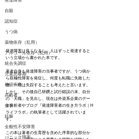
発達障害
自殺
認知症
うつ病
薬物依存（乱用）
発達障害は良くなるし、人はずっと発達すると
アルコール依存（乱用）
いう立場から書かれた本です。
統合失調症
著者自身も発達障害の当事者ですが、うつ病か
児童思春期
ら双極性障害を発症し、何度も転職に失敗した
神経疾患
後、一時は失踪することも考えたと言います。
しかし、その後自己研鑽と試行錯誤の末、自分
高齢者
の「天職」を見出し、現在は外資系企業のデー
タ分析者やブログ『発達障害者の生き方ラボ｜H
食事
ライフラボ」の執筆者として活躍されていま
妊娠
す。
全般性不安障害
この本は著者の生育歴を含めた序章的な部分か
パニック障害