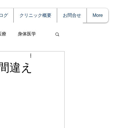
ログ
クリニック概要
お問合せ
More
医療
身体医学
間違え
事
妊娠
理療法