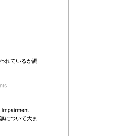
われているか調
nts
mpairment 
性の有無について大ま