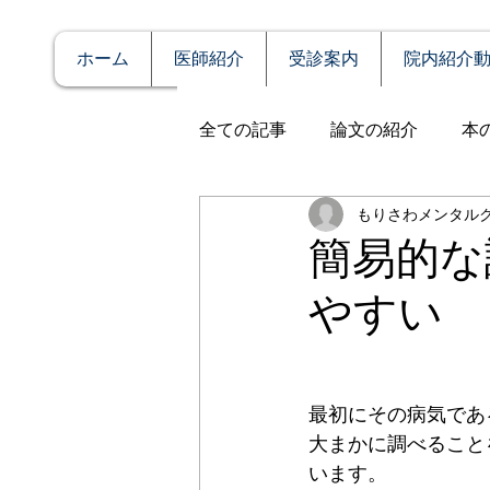
ホーム
医師紹介
受診案内
院内紹介
全ての記事
論文の紹介
本
もりさわメンタル
説明
症例報告
発達障
簡易的な
やすい
アルコール依存（乱用）
全般性不安障害
パニック
最初にその病気であ
大まかに調べること
います。
PTSD（心的外傷後ストレス障