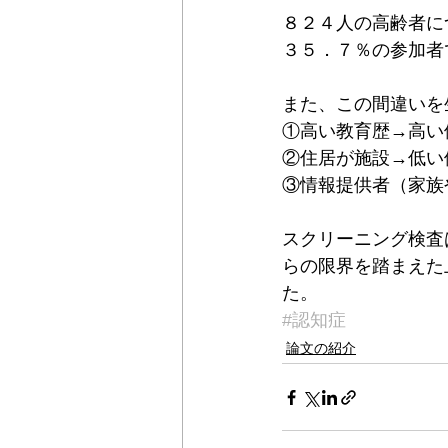
８２４人の高齢者に
３５．７％の参加者
また、この間違いを
①高い教育歴→高い
②住居が施設→低い
③情報提供者（家族
スクリーニング検査
らの限界を踏まえた
た。
#認知症
論文の紹介