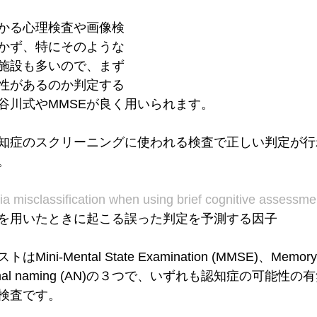
かる心理検査や画像検
かず、特にそのような
施設も多いので、まず
性があるのか判定する
谷川式やMMSEが良く用いられます。
知症のスクリーニングに使われる検査で正しい判定が行
。
ia misclassification when using brief cognitive assessme
を用いたときに起こる誤った判定を予測する因子
i-Mental State Examination (MMSE)、Memory I
 、animal naming (AN)の３つで、いずれも認知症の可能
検査です。