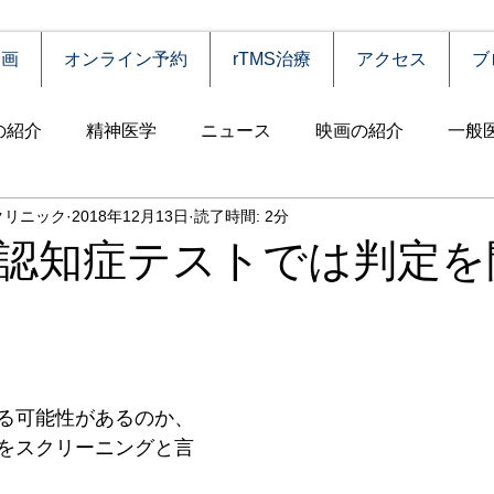
動画
オンライン予約
rTMS治療
アクセス
ブ
の紹介
精神医学
ニュース
映画の紹介
一般
クリニック
2018年12月13日
読了時間: 2分
害
自殺
認知症
うつ病
薬物依存（乱用）
認知症テストでは判定を
統合失調症
児童思春期
神経疾患
高齢者
食
障害
摂食障害
強迫性障害
社交不安障害
心
る可能性があるのか、
をスクリーニングと言
害）
睡眠障害
ADHD