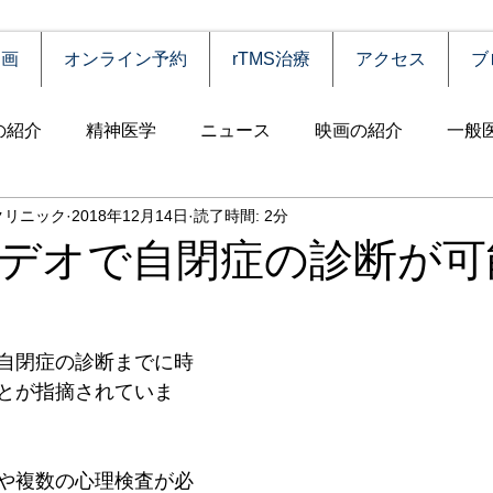
動画
オンライン予約
rTMS治療
アクセス
ブ
の紹介
精神医学
ニュース
映画の紹介
一般
クリニック
2018年12月14日
読了時間: 2分
害
自殺
認知症
うつ病
薬物依存（乱用）
デオで自閉症の診断が可
統合失調症
児童思春期
神経疾患
高齢者
食
自閉症の診断までに時
とが指摘されていま
障害
摂食障害
強迫性障害
社交不安障害
心
や複数の心理検査が必
害）
睡眠障害
ADHD