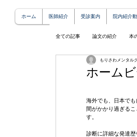
ホーム
医師紹介
受診案内
院内紹介
全ての記事
論文の紹介
本
もりさわメンタル
説明
症例報告
発達障
ホームビ
アルコール依存（乱用）
海外でも、日本でも
間がかかり過ぎるこ
全般性不安障害
パニック
す。
診断に詳細な発達歴
PTSD（心的外傷後ストレス障