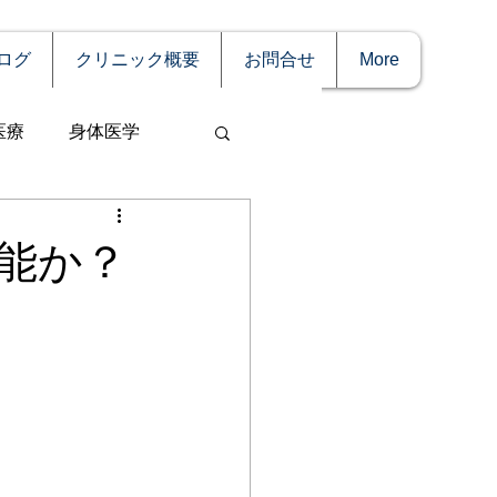
ログ
クリニック概要
お問合せ
More
医療
身体医学
能か？
事
妊娠
理療法