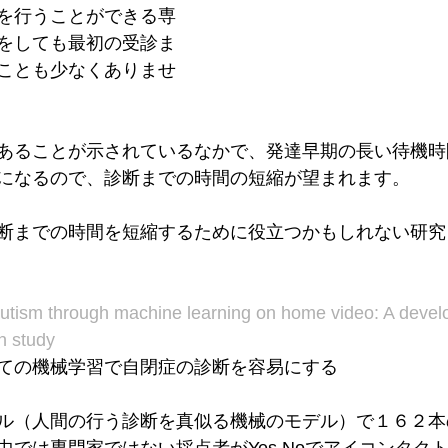
を行うことができる専
をしても最初の受診ま
ことも少なくありませ
あることが示されているなかで、発達早期の長い待機時
になるので、診断までの時間の短縮が望まれます。
断までの時間を短縮するために役立つかもしれない研究
 autism through machine learning on home video: A deve
n study
ての機械学習で自閉症の診断を容易にする
ル（人間の行う診断を真似る機械のモデル）で１６２本