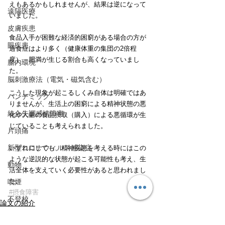
えもあるかもしれませんが、結果は逆になって
遠隔医療
いました。
皮膚疾患
食品入手が困難な経済的困窮がある場合の方が
眼疾患
過食症はより多く（健康体重の集団の2倍程
度）、肥満が生じる割合も高くなっていまし
腸内環境
た。
脳刺激療法（電気・磁気含む）
こうした現象が起こるしくみ自体は明確ではあ
パンデミック
りませんが、生活上の困窮による精神状態の悪
統合失調感情障害
化や大量の食品摂取（購入）による悪循環が生
じていることも考えられました。
片頭痛
新型コロナウィルス感染症
いずれにしても、精神疾患を考える時にはこの
ような逆説的な状態が起こる可能性も考え、生
動物
活全体を支えていく必要性があると思われまし
た。
喫煙
#摂食障害
不登校
論文の紹介
線維性筋痛症