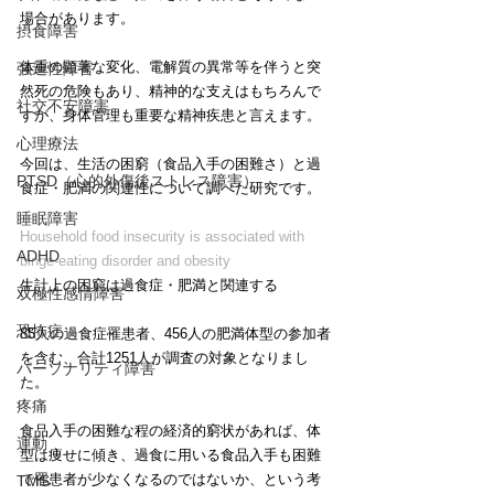
場合があります。
摂食障害
体重の顕著な変化、電解質の異常等を伴うと突
強迫性障害
然死の危険もあり、精神的な支えはもちろんで
社交不安障害
すが、身体管理も重要な精神疾患と言えます。
心理療法
今回は、生活の困窮（食品入手の困難さ）と過
PTSD（心的外傷後ストレス障害）
食症・肥満の関連性について調べた研究です。
睡眠障害
Household food insecurity is associated with 
ADHD
binge-eating disorder and obesity
生計上の困窮は過食症・肥満と関連する
双極性感情障害
恐怖症
85人の過食症罹患者、456人の肥満体型の参加者
を含む、合計1251人が調査の対象となりまし
パーソナリティ障害
た。
疼痛
食品入手の困難な程の経済的窮状があれば、体
運動
型は痩せに傾き、過食に用いる食品入手も困難
で罹患者が少なくなるのではないか、という考
TMS