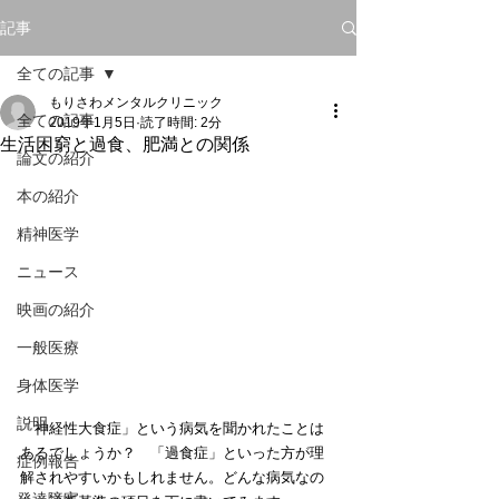
記事
全ての記事
もりさわメンタルクリニック
全ての記事
2019年1月5日
読了時間: 2分
生活困窮と過食、肥満との関係
論文の紹介
本の紹介
精神医学
ニュース
映画の紹介
一般医療
身体医学
説明
「神経性大食症」という病気を聞かれたことは
あるでしょうか？　「過食症」といった方が理
症例報告
解されやすいかもしれません。どんな病気なの