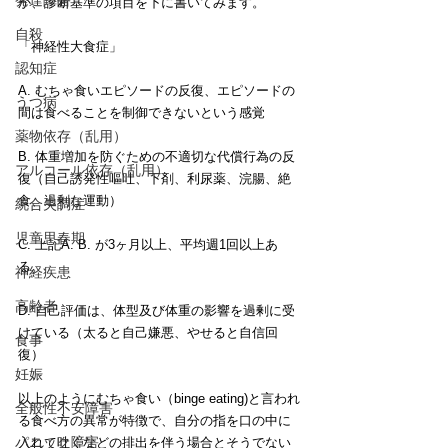
発達障害
か、診断基準の項目を下に書いてみます。
自殺
「神経性大食症」
認知症
A. むちゃ食いエピソードの反復、エピソードの
うつ病
間は食べることを制御できないという感覚
薬物依存（乱用）
B. 体重増加を防ぐための不適切な代償行為の反
アルコール依存（乱用）
復（自己誘発性嘔吐、下剤、利尿薬、浣腸、絶
食、過剰な運動）
統合失調症
児童思春期
C. 上記A. B. が3ヶ月以上、平均週1回以上あ
る。
神経疾患
高齢者
D. 自己評価は、体型及び体重の影響を過剰に受
けている（太ると自己嫌悪、やせると自信回
食事
復）
妊娠
以上のようにむちゃ食い（binge eating)と言われ
全般性不安障害
る食べ方の異常が特徴で、自分の指を口の中に
パニック障害
入れて吐くなどの排出を伴う場合とそうでない