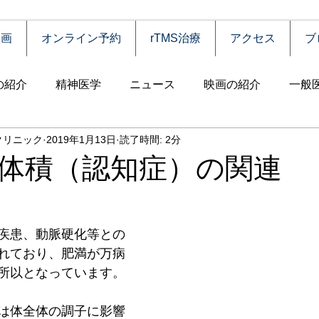
動画
オンライン予約
rTMS治療
アクセス
ブ
の紹介
精神医学
ニュース
映画の紹介
一般
クリニック
2019年1月13日
読了時間: 2分
害
自殺
認知症
うつ病
薬物依存（乱用）
体積（認知症）の関連
統合失調症
児童思春期
神経疾患
高齢者
食
疾患、動脈硬化等との
れており、肥満が万病
障害
摂食障害
強迫性障害
社交不安障害
心
所以となっています。
は体全体の調子に影響
害）
睡眠障害
ADHD