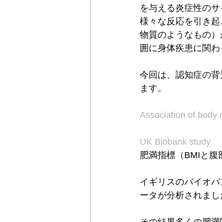
を与える炎症性のサ
様々な反応を引き起
物質のようなもの）
囲に身体疾患に関わ
今回は、認知症の背
ます。
Association of body m
UK Biobank study
肥満指標（BMIと
イギリスのバイオバ
ータが分析されまし