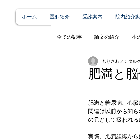
ホーム
医師紹介
受診案内
院内紹介
全ての記事
論文の紹介
本
もりさわメンタル
説明
症例報告
発達障
肥満と脳
アルコール依存（乱用）
肥満と糖尿病、心臓
関連は以前から知ら
全般性不安障害
パニック
の元として扱われる
実際、肥満組織から
PTSD（心的外傷後ストレス障