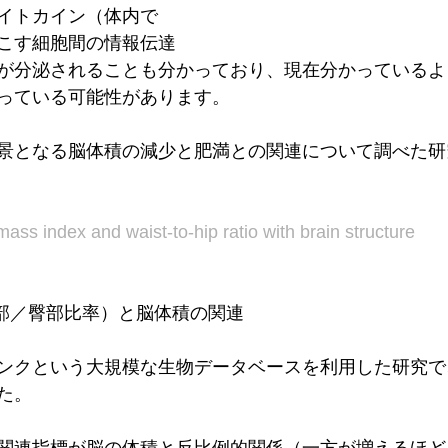
イトカイン（体内で
こす細胞間の情報伝達
が分泌されることも分かっており、現在分かっているよ
っている可能性があります。
景となる脳体積の減少と肥満との関連について調べた研
ass index and waist-to-hip ratio with brain structure
腹部／臀部比率）と脳体積の関連
ンクという大規模な生物データベースを利用した研究で
た。