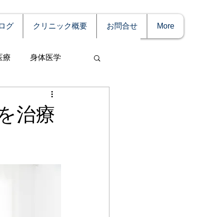
ログ
クリニック概要
お問合せ
More
医療
身体医学
を治療
事
妊娠
理療法