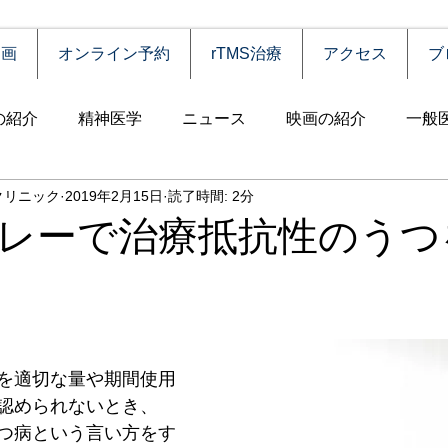
動画
オンライン予約
rTMS治療
アクセス
ブ
の紹介
精神医学
ニュース
映画の紹介
一般
クリニック
2019年2月15日
読了時間: 2分
害
自殺
認知症
うつ病
薬物依存（乱用）
レーで治療抵抗性のうつ
統合失調症
児童思春期
神経疾患
高齢者
食
障害
摂食障害
強迫性障害
社交不安障害
心
を適切な量や期間使用
認められないとき、
つ病という言い方をす
害）
睡眠障害
ADHD