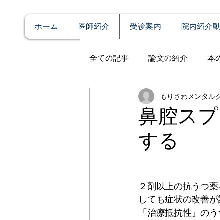
ホーム
医師紹介
受診案内
院内紹介
全ての記事
論文の紹介
本
もりさわメンタル
説明
症例報告
発達障
鼻腔スプ
する
アルコール依存（乱用）
全般性不安障害
パニック
２剤以上の抗うつ薬
しても症状の改善が
「治療抵抗性」のう
PTSD（心的外傷後ストレス障