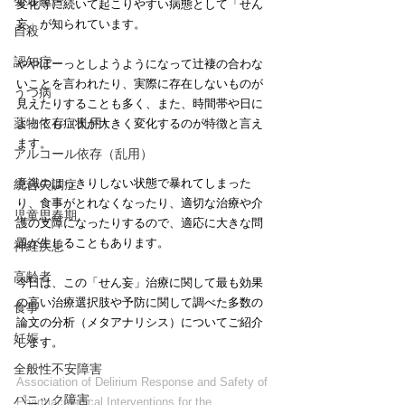
発達障害
変化等に続いて起こりやすい病態として「せん
妄」が知られています。
自殺
認知症
ややぼーっとしようようになって辻褄の合わな
いことを言われたり、実際に存在しないものが
うつ病
見えたりすることも多く、また、時間帯や日に
薬物依存（乱用）
よっても症状が大きく変化するのが特徴と言え
ます。
アルコール依存（乱用）
意識のはっきりしない状態で暴れてしまった
統合失調症
り、食事がとれなくなったり、適切な治療や介
児童思春期
護の支障になったりするので、適応に大きな問
題が生じることもあります。
神経疾患
高齢者
今日は、この「せん妄」治療に関して最も効果
の高い治療選択肢や予防に関して調べた多数の
食事
論文の分析（メタアナリシス）についてご紹介
妊娠
します。
全般性不安障害
Association of Delirium Response and Safety of 
パニック障害
Pharmacological Interventions for the 