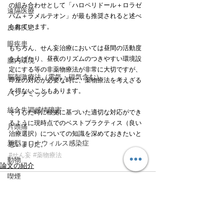
の組み合わせとして「ハロペリドール＋ロラゼ
遠隔医療
パム＋ラメルテオン」が最も推奨されると述べ
られています。
皮膚疾患
眼疾患
もちろん、せん妄治療においては昼間の活動度
を上げたり、昼夜のリズムのつきやすい環境設
腸内環境
定にする等の非薬物療法が非常に大切ですが、
脳刺激療法（電気・磁気含む）
即座の対応が必要な時に、薬物療法を考えざる
を得ないこともあります。
パンデミック
統合失調感情障害
そうした時に根拠に基づいた適切な対応ができ
るように現時点でのベストプラクティス（良い
片頭痛
治療選択）についての知識を深めておきたいと
新型コロナウィルス感染症
思いました。
#せん妄
#薬物療法
動物
論文の紹介
喫煙
不登校
線維性筋痛症