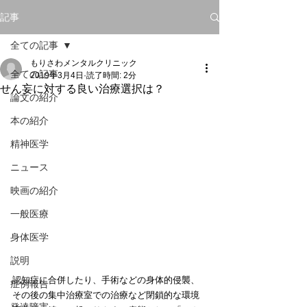
記事
全ての記事
もりさわメンタルクリニック
全ての記事
2019年3月4日
読了時間: 2分
せん妄に対する良い治療選択は？
論文の紹介
本の紹介
精神医学
ニュース
映画の紹介
一般医療
身体医学
説明
認知症に合併したり、手術などの身体的侵襲、
症例報告
その後の集中治療室での治療など閉鎖的な環境