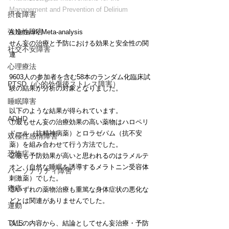
Management and Prevention of Delirium
摂食障害
強迫性障害
A Network Meta-analysis
せん妄の治療と予防における効果と安全性の関
社交不安障害
連
心理療法
9603人の参加者を含む58本のランダム化臨床試
PTSD（心的外傷後ストレス障害）
験の結果が分析の対象となりました。
睡眠障害
以下のような結果が得られています。
ADHD
①最もせん妄の治療効果の高い薬物はハロペリ
ドール（抗精神病薬）とロラゼパム（抗不安
双極性感情障害
薬）を組み合わせて行う方法でした。
恐怖症
②最も予防効果が高いと思われるのはラメルテ
オン（自然な睡眠を誘導するメラトニン受容体
パーソナリティ障害
刺激薬）でした。
疼痛
③いずれの薬物治療も重篤な身体症状の悪化な
どとは関連がありませんでした。
運動
TMS
以上の内容から、結論としてせん妄治療・予防