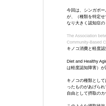
今回は、シンガポー
が、（種類を特定せ
なり大きく認知症の
The Association bet
Community-Based Cr
キノコ消費と軽度認
Diet and Heal
は軽度認知障害）が
キノコの種類としては、golden
ったものがあげられ
自由として摂取のカ