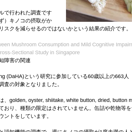
ルで行われた調査です
ず）キノコの摂取がか
リスクを減らせるのではないかという結果の紹介です。
ween Mushroom Consumption and Mild Cognitive Impairm
oss-Sectional Study in Singapore
知障害の関連
thy Aging (DaHA)という研究に参加している60歳以上の66
調査の対象となりました。
, oyster, shiitake, white button, dried, butto
ており、種類の限定はされていません。缶詰や乾物等を
ウントをしています。