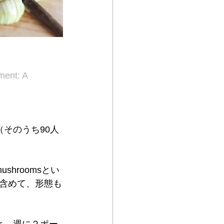
ent: A 
3人（そのうち90人
n mushroomsとい
含めて、形態も