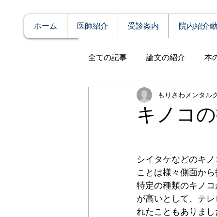
ホーム
医師紹介
受診案内
院内紹介
全ての記事
論文の紹介
本
もりさわメンタル
説明
症例報告
発達障
キノコの
アルコール依存（乱用）
シイタケなどのキノ
ことは様々側面から
全般性不安障害
パニック
特定の種類のキノコ
が高いとして、テレ
れたこともありまし
PTSD（心的外傷後ストレス障