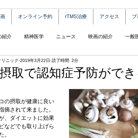
動画
オンライン予約
rTMS治療
アクセス
ブ
の紹介
精神医学
ニュース
映画の紹介
一般
クリニック
2019年3月22日
読了時間: 2分
害
自殺
認知症
うつ病
薬物依存（乱用）
摂取で認知症予防ができ
統合失調症
児童思春期
神経疾患
高齢者
食
コの摂取が健康に良い
指摘されて来ました。
障害
摂食障害
強迫性障害
社交不安障害
心
が、ダイエットに効果
ビなどでも取り上げら
た。
害）
睡眠障害
ADHD