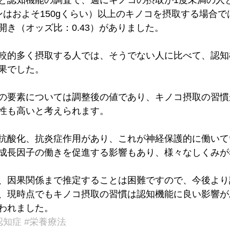
と認知機能の調査で、週にキノコの摂取が1度未満の人
ンはおよそ150gくらい）以上のキノコを摂取する場合
開き（オッズ比：0.43）がありました。
較的多く摂取する人では、そうでない人に比べて、認知
果でした。
の要素については調整後の値であり、キノコ摂取の習慣
性も高いと考えられます。
抗酸化、抗炎症作用があり、これが神経保護的に働いて
成長因子の働きを促進する影響もあり、様々なしくみが
、因果関係まで推定することは困難ですので、今後より
、現時点でもキノコ摂取の習慣は認知機能に良い影響が
われました。
認知症
#栄養療法