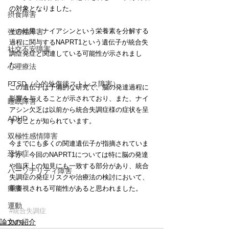
の対象となりました。
摂食障害
その結果、ナイアシンという栄養素を分解する
強迫性障害
過程に関与するNAPRT1という遺伝子が統合失
社交不安障害
調症発症と関連している可能性が示されまし
た。
心理療法
PTSD（心的外傷後ストレス障害）
この遺伝子は予備的な研究で、脳の発達過程に
影響を与えることが示されており、また、ナイ
睡眠障害
アシン欠乏は以前から統合失調症様の症状を呈
ADHD
することが知られています。
双極性感情障害
今までにも多くの関連遺伝子が指摘されていま
恐怖症
すが、今回のNAPRT1については特に脳の発達
や臨床上の知見にも一致する部分があり、統合
パーソナリティ障害
失調症の発症リスクや治療法の検討において、
疼痛
重要視される可能性があると思われました。
運動
#統合失調症
論文の紹介
TMS