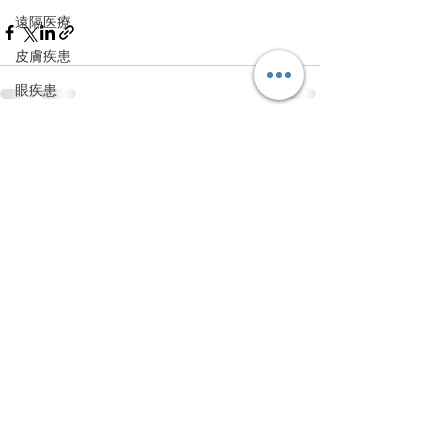
遠隔医療
皮膚疾患
眼疾患
腸内環境
すべて表示
最新記事
脳刺激療法（電気・磁気含む）
パンデミック
統合失調感情障害
片頭痛
新型コロナウィルス感染症
動物
喫煙
不登校
線維性筋痛症