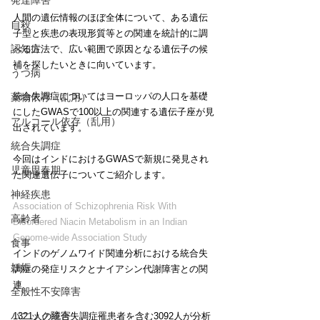
発達障害
人間の遺伝情報のほぼ全体について、ある遺伝
自殺
子型と疾患の表現形質等との関連を統計的に調
認知症
べる方法で、広い範囲で原因となる遺伝子の候
補を探したいときに向いています。
うつ病
統合失調症についてはヨーロッパの人口を基礎
薬物依存（乱用）
にしたGWASで100以上の関連する遺伝子座が見
アルコール依存（乱用）
出されています。
統合失調症
今回はインドにおけるGWASで新規に発見され
児童思春期
た関連遺伝子についてご紹介します。
神経疾患
Association of Schizophrenia Risk With 
高齢者
Disordered Niacin Metabolism in an Indian 
Genome-wide Association Study
食事
インドのゲノムワイド関連分析における統合失
妊娠
調症の発症リスクとナイアシン代謝障害との関
連
全般性不安障害
パニック障害
1321人の統合失調症罹患者を含む3092人が分析