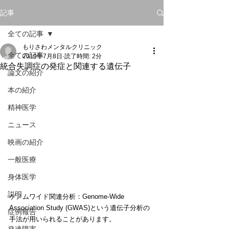
記事
全ての記事
もりさわメンタルクリニック
全ての記事
2019年7月8日
読了時間: 2分
統合失調症の発症と関連する遺伝子
論文の紹介
本の紹介
精神医学
ニュース
映画の紹介
一般医療
身体医学
説明
ゲノムワイド関連分析：Genome-Wide 
Association Study (GWAS)という遺伝子分析の
症例報告
手法が用いられることがあります。