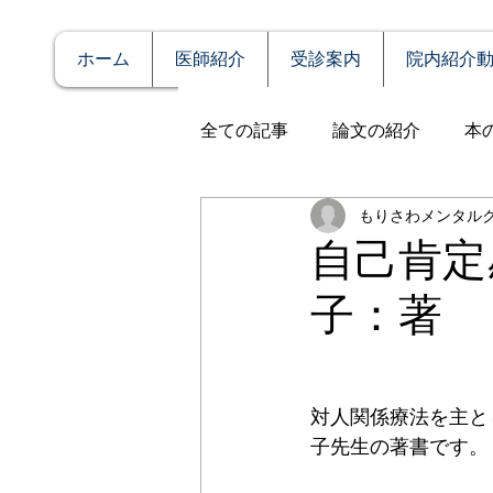
ホーム
医師紹介
受診案内
院内紹介
全ての記事
論文の紹介
本
もりさわメンタル
説明
症例報告
発達障
自己肯定
子：著
アルコール依存（乱用）
全般性不安障害
パニック
対人関係療法を主と
子先生の著書です。
PTSD（心的外傷後ストレス障