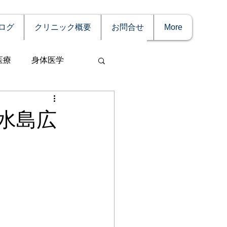
ログ
クリニック概要
お問合せ
More
医療
身体医学
水島広
事
妊娠
理療法