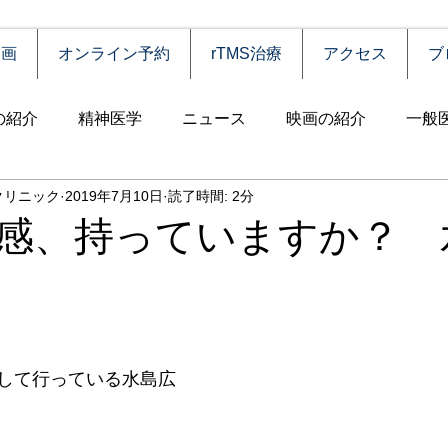
動画
オンライン予約
rTMS治療
アクセス
ブ
の紹介
精神医学
ニュース
映画の紹介
一般
クリニック
2019年7月10日
読了時間: 2分
害
自殺
認知症
うつ病
薬物依存（乱用）
感、持っていますか？ 
統合失調症
児童思春期
神経疾患
高齢者
食
障害
摂食障害
強迫性障害
社交不安障害
心
して行っている水島広
害）
睡眠障害
ADHD