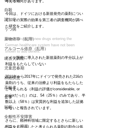
発達障害
考える傾向があります。
自殺
今回は、ドイツにおける新規発売の薬剤につい
認知症
て、その実際の効果を第三者の調査機関が調べ
た研究をご紹介します。
うつ病
More than half of new drugs entering the 
薬物依存（乱用）
German healthcare system have not been 
アルコール依存（乱用）
shown to add benefit. 
ドイツ医療に導入された新規薬剤の半分以上が
統合失調症
利益をもたらしていない
児童思春期
2011年から2017年にドイツで発売された216の
神経疾患
薬剤のうち、従来の治療より利益をもたらした
高齢者
と考えられる（利益の評価がconsiderable, or 
majorだった）のは、54（25％）のみであり、半
食事
数以上（58％）は実質的な利益を追加した証拠
妊娠
がないと報告されています。
全般性不安障害
さらに、精神科領域に限定するとさらに新しい
パニック障害
利益をもたらしたと考えられる薬剤の割合は低