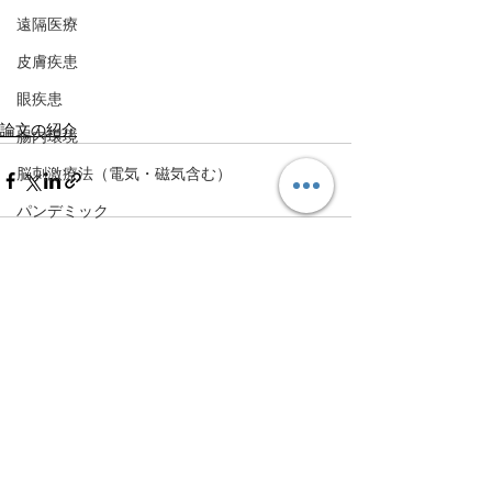
遠隔医療
皮膚疾患
眼疾患
論文の紹介
腸内環境
脳刺激療法（電気・磁気含む）
パンデミック
統合失調感情障害
片頭痛
すべて表示
最新記事
新型コロナウィルス感染症
動物
喫煙
不登校
線維性筋痛症