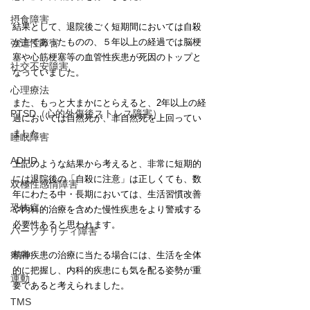
摂食障害
結果として、退院後ごく短期間においては自殺
が主であったものの、５年以上の経過では脳梗
強迫性障害
塞や心筋梗塞等の血管性疾患が死因のトップと
社交不安障害
なっていました。
心理療法
また、もっと大まかにとらえると、2年以上の経
PTSD（心的外傷後ストレス障害）
過においては自然死が、非自然死を上回ってい
ました。
睡眠障害
ADHD
上記のような結果から考えると、非常に短期的
には退院後の「自殺に注意」は正しくても、数
双極性感情障害
年にわたる中・長期においては、生活習慣改善
恐怖症
や内科的治療を含めた慢性疾患をより警戒する
必要性あると思われます。
パーソナリティ障害
疼痛
精神疾患の治療に当たる場合には、生活を全体
的に把握し、内科的疾患にも気を配る姿勢が重
運動
要であると考えられました。
TMS