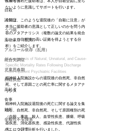
発達障害
医療も含めた援助者は、本人が自殺企図に至ら
ないように意識してサポートを行います。
自殺
認知症
今回は、このような退院後の「自殺に注意」が
本当に援助者の意識として正しいのかを問う内
うつ病
容のメタアナリシス（複数の論文の結果を統合
し、より信頼性の高い証拠を得ようとする分
薬物依存（乱用）
析）をご紹介します。
アルコール依存（乱用）
Meta‐analysis of Natural, Unnatural, and Cause‐
統合失調症
Specific Mortality Rates Following Discharge 
児童思春期
From Inpatient Psychiatric Facilities
精神科入院施設からの退院後の自然死、非自然
神経疾患
死、そして原因ごとの死亡率に関するメタアナ
高齢者
リシス
食事
精神科入院施設退院後の死亡に関する論文を集
妊娠
積し、自然死、非自然死、そして原因種別の死
（自殺、事故、殺人、血管性疾患、腫瘍、呼吸
全般性不安障害
器疾患、消化器疾患、感染性疾患、代謝性疾
パニック障害
患）について分析を行いました。