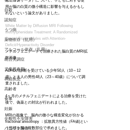
発達障害
名：コンサータ）について、子どもに対する使
用が脳の白質の微小構造に影響を与えるかもし
自殺
れないという論文がありました。
認知症
White Matter by Diffusion MRI Following 
うつ病
Methylphenidate Treatment: A Randomized 
Control Trial in Males with Attention-
薬物依存（乱用）
Deficit/Hyperactivity Disorder
アルコール依存（乱用）
メチルフェニデートで治療された脳白質のMRI拡
散画像
統合失調症
児童思春期
ADHDの診断を受けている少年50人（10～12
歳）と大人の男性48人（23～40歳）について調
神経疾患
査されました。
高齢者
4ヶ月のメチルフェニデートによる治療を受けた
食事
後で、偽薬との対比が行われました。
妊娠
MRIの画像で、脳内の微小な構造変化が分かる
全般性不安障害
fractional anisotropy ：拡散異方性値（FA値)とい
う指標を脳の複数部位で求めました。
パニック障害