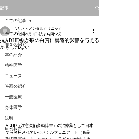
記事
全ての記事
もりさわメンタルクリニック
全ての記事
2019年9月1日
読了時間: 2分
抗ADHD薬が脳の白質に構造的影響を与える
論文の紹介
かもしれない
本の紹介
精神医学
ニュース
映画の紹介
一般医療
身体医学
説明
ADHD（注意欠陥多動障害）の治療薬として日本
症例報告
でも頻用されているメチルフェニデート（商品