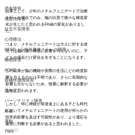
摂食障害
結果として、少年のメチルフェニデートで治療
を行った場合でのみ、脳の白質で微小な構造変
強迫性障害
化が生じたと思われるFA値の変化がありまし
社交不安障害
た。
心理療法
つまり、メチルフェニデートは大人に対する使
PTSD（心的外傷後ストレス障害）
用では脳の微小構造に影響を与えないのに、子
どもの場合だけ変化を生ずることになります。
睡眠障害
ADHD
この結果が脳の機能や実際の生活にどの程度影
響を与えるのかは不明であり、さらに長期的な
双極性感情障害
影響も分からないため、慎重に解釈する必要が
恐怖症
あると思われます。
パーソナリティ障害
しかし、特に神経が発達途上にある子ども時代
においてメチルフェニデートの使用が何らかの
疼痛
恒常的影響を及ぼす可能性があり、より適応を
運動
厳密に判断する必要があると思われました。
#ADHD
TMS