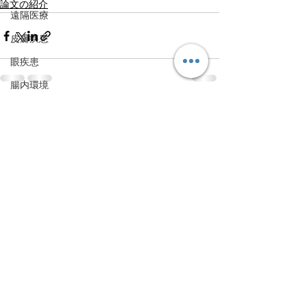
論文の紹介
遠隔医療
皮膚疾患
眼疾患
腸内環境
脳刺激療法（電気・磁気含む）
すべて表示
最新記事
パンデミック
統合失調感情障害
片頭痛
新型コロナウィルス感染症
動物
喫煙
不登校
線維性筋痛症