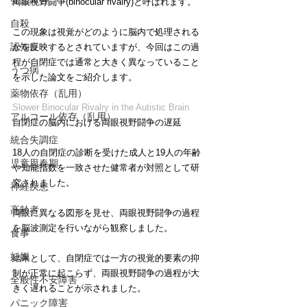
発達障害
両眼視野闘争(binocular rivalry)と呼ばれます。
自殺
この現象は視覚がどのように脳内で処理される
認知症
かを反映するとされていますが、今回はこの過
程が自閉症では通常と大きく異なっていること
うつ病
を示した論文をご紹介します。
薬物依存（乱用）
Slower Binocular Rivalry in the Autistic Brain
アルコール依存（乱用）
自閉症の脳内における両眼視野闘争の遅延
統合失調症
18人の自閉症の診断を受けた成人と19人の年齢
児童思春期
や知能指数を一致させた健常者が対照として研
究されました。
神経疾患
高齢者
両眼に異なる図形を見せ、両眼視野闘争の過程
を脳波測定を行いながら観察しました。
食事
妊娠
結果として、自閉症では一方の視覚的要素の抑
制が正常に起こらず、両眼視野闘争の過程が大
全般性不安障害
きく遅れることが示されました。
パニック障害