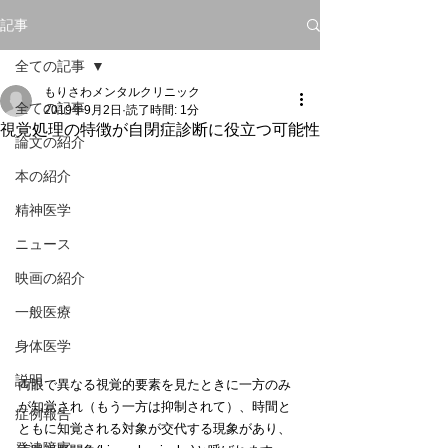
記事
全ての記事
もりさわメンタルクリニック
全ての記事
2019年9月2日
読了時間: 1分
視覚処理の特徴が自閉症診断に役立つ可能性
論文の紹介
本の紹介
精神医学
ニュース
映画の紹介
一般医療
身体医学
説明
両眼で異なる視覚的要素を見たときに一方のみ
が知覚され（もう一方は抑制されて）、時間と
症例報告
ともに知覚される対象が交代する現象があり、