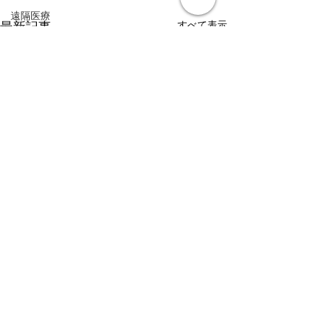
遠隔医療
すべて表示
最新記事
皮膚疾患
眼疾患
腸内環境
脳刺激療法（電気・磁気含む）
パンデミック
統合失調感情障害
片頭痛
新型コロナウィルス感染症
動物
喫煙
不登校
線維性筋痛症
コメント