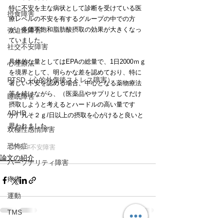
特に不安を主な病状として診断を受けている医
摂食障害
療レベルの不安を有するグループの中での方
が、多価不飽和脂肪酸摂取の効果が大きくなっ
強迫性障害
ていました。
社交不安障害
具体的な量としてはEPAの総量で、1日2000ｍｇ
心理療法
を境界として、明らかな差を認めており、特に
PTSD（心的外傷後ストレス障害）
著しい不安を認める場合、中心となる薬物療法
等を続けながら、（医薬品やサプリとしてだけ
睡眠障害
摂取しようと考えるとハードルの高い量です
ADHD
が）凡そ２ｇ/日以上の摂取を心がけると良いと
思われました。
双極性感情障害
恐怖症
#不安
#不安障害
論文の紹介
パーソナリティ障害
疼痛
運動
TMS