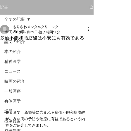
記事
全ての記事
もりさわメンタルクリニック
全ての記事
2019年9月29日
読了時間: 1分
多価不飽和脂肪酸は不安にも有効である
論文の紹介
本の紹介
精神医学
ニュース
映画の紹介
一般医療
身体医学
説明
先日まで、魚類等に含まれる多価不飽和脂肪酸
が、うつ病の予防や治療に有益であるという内
症例報告
容をご紹介してきました。