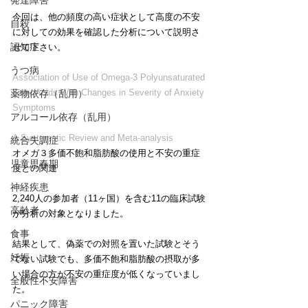
発達障害
今回は、他の頻度の高い症状として高度の不安
自殺
に対しての効果を確認した分析について説明さ
認知症
せて下さい。
うつ病
Association of Use of Omega-3 Polyunsaturated 
Fatty Acids With Changes in Severity of Anxiety 
薬物依存（乱用）
Symptoms
アルコール依存（乱用）
A Systematic Review and Meta-analysis
統合失調症
オメガ３多価不飽和脂肪酸の使用と不安の重症
児童思春期
度との関連
神経疾患
2,240人の参加者（11ヶ国）を含む11の臨床試験
高齢者
が分析の対象となりました。
食事
結果として、偽薬での対照を置いた試験とそう
妊娠
でない試験でも、多価不飽和脂肪酸の摂取が多
い場合の方が不安の重症度が低くなっていまし
全般性不安障害
た。
パニック障害