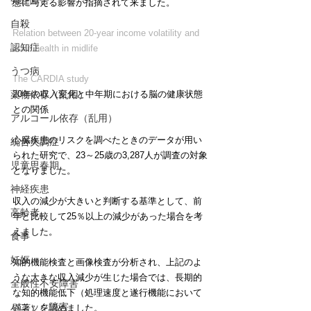
発達障害
態に与える影響が指摘されて来ました。
自殺
Relation between 20-year income volatility and 
認知症
brain health in midlife
うつ病
The CARDIA study
20年の収入変化と中年期における脳の健康状態
薬物依存（乱用）
との関係
アルコール依存（乱用）
心臓疾患のリスクを調べたときのデータが用い
統合失調症
られた研究で、23～25歳の3,287人が調査の対象
児童思春期
となりました。
神経疾患
収入の減少が大きいと判断する基準として、前
高齢者
年と比較して25％以上の減少があった場合を考
えました。
食事
妊娠
知的機能検査と画像検査が分析され、上記のよ
うな大きな収入減少が生じた場合では、長期的
全般性不安障害
な知的機能低下（処理速度と遂行機能において
パニック障害
顕著）を認めました。