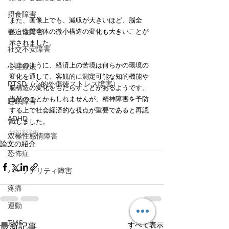
摂食障害
また、画像上でも、減収が大きいほど、脳全
体・白質全体の微小構造の変化も大きいことが
強迫性障害
示されました。
社交不安障害
以上のように、経済上の苦境は何らかの環境の
心理療法
変化を通して、客観的に測定可能な知的機能や
PTSD（心的外傷後ストレス障害）
脳構造の変化をもたらすことがあるようです。
当然のことかもしれませんが、精神障害を予防
睡眠障害
する上で社会経済的な視点が重要であると再認
ADHD
識しました。
#経済状況
双極性感情障害
論文の紹介
恐怖症
パーソナリティ障害
疼痛
運動
TMS
すべて表示
最新記事