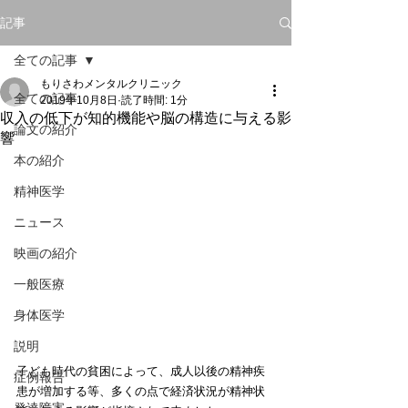
記事
全ての記事
もりさわメンタルクリニック
全ての記事
2019年10月8日
読了時間: 1分
収入の低下が知的機能や脳の構造に与える影
論文の紹介
響
本の紹介
精神医学
ニュース
映画の紹介
一般医療
身体医学
説明
子ども時代の貧困によって、成人以後の精神疾
症例報告
患が増加する等、多くの点で経済状況が精神状