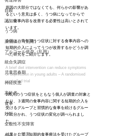
発達障害
原因の大部分ではなくても、何らかの影響があ
自殺
るという意見は多く、うつ病になってからで
認知症
も、食事内容を改善する必要性は高いとされて
います。
うつ病
今回は、青年期うつ症状に対する食事内容への
薬物依存（乱用）
短期的介入によってうつが改善するかどうか調
アルコール依存（乱用）
べた研究をご紹介します。
統合失調症
A brief diet intervention can reduce symptoms 
児童思春期
of depression in young adults – A randomised 
controlled trial
神経疾患
高齢者
101人のうつ症状をともなう個人が調査の対象と
なり、３週間の食事内容に関する短期的介入を
食事
受けるグループと習慣的な食事を続けるグルー
妊娠
プに分かれ、うつ症状の変化が調べられまし
た。
全般性不安障害
パニック障害
結果として、短期的食事療法を受けたグループ