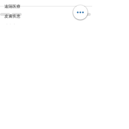
遠隔医療
皮膚疾患
眼疾患
すべて表示
最新記事
腸内環境
脳刺激療法（電気・磁気含む）
パンデミック
統合失調感情障害
片頭痛
新型コロナウィルス感染症
動物
喫煙
不登校
線維性筋痛症