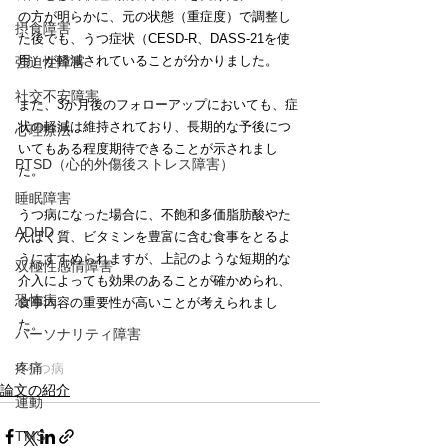
の方が明らかに、元の状態（重症度）で調整し
摂食障害
た後でも、うつ症状（CESD-R、DASS-21を使
用）が軽減されていることが分かりました。
強迫性障害
社交不安障害
また、3か月後のフォローアップにおいても、症
状の軽減は維持されており、長期的な予後につ
心理療法
いてもある程度期待できることが示されまし
PTSD（心的外傷後ストレス障害）
た。
睡眠障害
うつ病になった場合に、不飽和多価脂肪酸やた
ADHD
んぱく質、ビタミンを豊富に含む食事をとるよ
うにすすめられますが、上記のような短期的な
双極性感情障害
介入によっても効果のあることが確かめられ、
恐怖症
食事内容の重要性が高いことが考えられまし
た。
パーソナリティ障害
疼痛
#うつ病
論文の紹介
運動
TMS