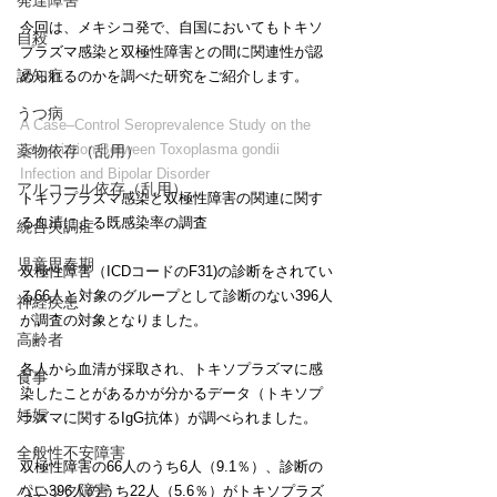
発達障害
今回は、メキシコ発で、自国においてもトキソ
自殺
プラズマ感染と双極性障害との間に関連性が認
認知症
められるのかを調べた研究をご紹介します。
うつ病
A Case–Control Seroprevalence Study on the 
Association Between Toxoplasma gondii 
薬物依存（乱用）
Infection and Bipolar Disorder
アルコール依存（乱用）
トキソプラズマ感染と双極性障害の関連に関す
る血清による既感染率の調査
統合失調症
児童思春期
双極性障害（ICDコードのF31)の診断をされてい
る66人と対象のグループとして診断のない396人
神経疾患
が調査の対象となりました。
高齢者
各人から血清が採取され、トキソプラズマに感
食事
染したことがあるかが分かるデータ（トキソプ
妊娠
ラズマに関するIgG抗体）が調べられました。
全般性不安障害
双極性障害の66人のうち6人（9.1％）、診断の
パニック障害
ない396人のうち22人（5.6％）がトキソプラズ