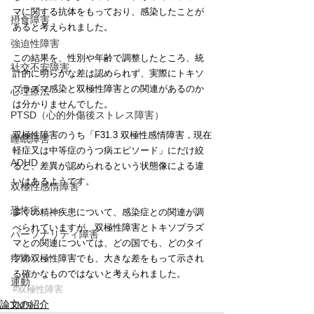
マに関する抗体をもっており、感染したことが
摂食障害
あると考えられました。
強迫性障害
この結果を、性別や年齢で調整したところ、統
社交不安障害
計的に明らかな差は認められず、実際にトキソ
プラズマ感染と双極性障害との関連があるのか
心理療法
は分かりませんでした。
PTSD（心的外傷後ストレス障害）
双極性障害のうち「F31.3 双極性感情障害，現在
睡眠障害
軽症又は中等症のうつ病エピソード」にだけ絞
ADHD
ると、差異が認められるという状態像による違
いはあるようです。
双極性感情障害
恐怖症
多くの精神疾患について、感染症との関連が調
べられていますが、双極性障害とトキソプラズ
パーソナリティ障害
マとの関連については、どの国でも、どのタイ
疼痛
プの双極性障害でも、大きな差をもって示され
る確かなものではないと考えられました。
運動
#双極性障害
論文の紹介
TMS