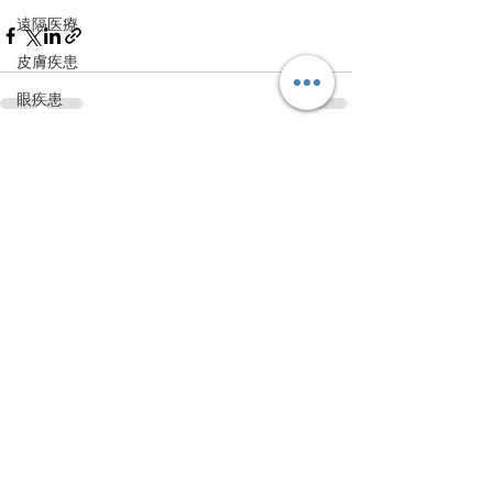
遠隔医療
皮膚疾患
眼疾患
腸内環境
すべて表示
最新記事
脳刺激療法（電気・磁気含む）
パンデミック
統合失調感情障害
片頭痛
新型コロナウィルス感染症
動物
喫煙
不登校
線維性筋痛症