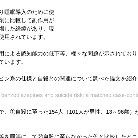
り睡眠導入のために使
剤に比較して副作用が
場した経緯があり、現
使用されています。
用による認知能力の低下等、様々な問題が示されており
ています。
ピン系の仕様と自殺との関連について調べた論文を紹介
benzodiazepines and suicide risk: a matched case-contr
、①自殺に至った154人（101人が男性、13～96歳
等を同等にして②自殺に至らなかった例と比較したとこ