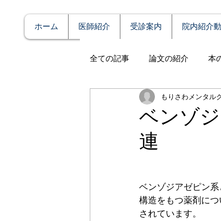
ホーム
医師紹介
受診案内
院内紹介
全ての記事
論文の紹介
本
もりさわメンタル
説明
症例報告
発達障
ベンゾジ
連
アルコール依存（乱用）
全般性不安障害
パニック
ベンゾジアゼピン系
構造をもつ薬剤につ
されています。
PTSD（心的外傷後ストレス障