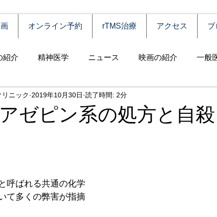
動画
オンライン予約
rTMS治療
アクセス
ブ
の紹介
精神医学
ニュース
映画の紹介
一般
クリニック
2019年10月30日
読了時間: 2分
害
自殺
認知症
うつ病
薬物依存（乱用）
アゼピン系の処方と自殺
統合失調症
児童思春期
神経疾患
高齢者
食
障害
摂食障害
強迫性障害
社交不安障害
心
と呼ばれる共通の化学
いて多くの弊害が指摘
害）
睡眠障害
ADHD