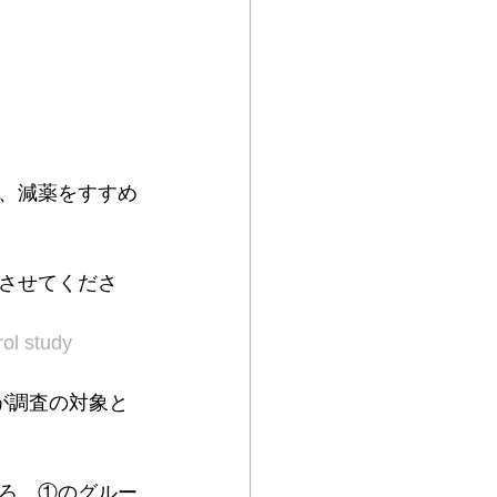
、減薬をすすめ
させてくださ
ol study
）が調査の対象と
ろ、①のグルー