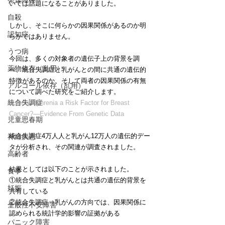
発達障害
いては話題になることがありました。
自殺
しかし、そこに何らかの因果関係があるのか明
認知症
らかではありません。
うつ病
今回は、多くの対象者の遺伝子上の背景を調
薬物依存（乱用）
べ、統合失調症と乳がんとの間に共通の遺伝的
特徴があるのか、そして両者の因果関係の有無
アルコール依存（乱用）
について調べた研究をご紹介します。
統合失調症
Is Schizophrenia a Risk Factor for Breast 
Cancer?—Evidence From Genetic Data
児童思春期
統合失調症4万人人と乳がん12万人の遺伝的デー
神経疾患
タが分析され、その関連が調査されました。
高齢者
結果としては以下のことが示されました。
食事
①統合失調症と乳がんとは共通の遺伝的背景を
妊娠
共有している
②統合失調症⇒乳がんの方向では、因果関係に
全般性不安障害
認められる統計学的影響の証拠がある
パニック障害