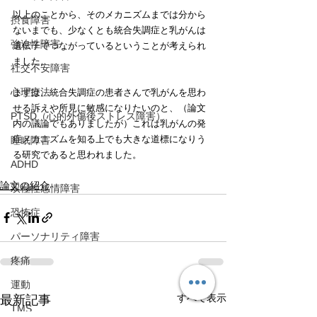
以上のことから、そのメカニズムまでは分から
摂食障害
ないまでも、少なくとも統合失調症と乳がんは
強迫性障害
遺伝子でつながっているということが考えられ
ました。
社交不安障害
心理療法
まずは、統合失調症の患者さんで乳がんを思わ
せる訴えや所見に敏感になりたいのと、（論文
PTSD（心的外傷後ストレス障害）
内の議論でもありましたが）これは乳がんの発
症メカニズムを知る上でも大きな道標になりう
睡眠障害
る研究であると思われました。
ADHD
論文の紹介
双極性感情障害
恐怖症
パーソナリティ障害
疼痛
運動
すべて表示
最新記事
TMS