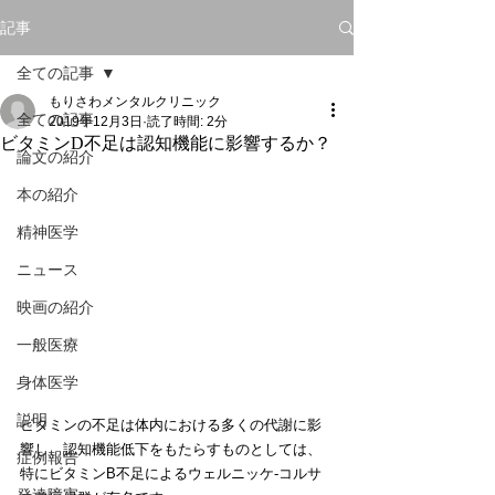
記事
全ての記事
もりさわメンタルクリニック
全ての記事
2019年12月3日
読了時間: 2分
ビタミンD不足は認知機能に影響するか？
論文の紹介
本の紹介
精神医学
ニュース
映画の紹介
一般医療
身体医学
説明
ビタミンの不足は体内における多くの代謝に影
響し、認知機能低下をもたらすものとしては、
症例報告
特にビタミンB不足によるウェルニッケ‐コルサ