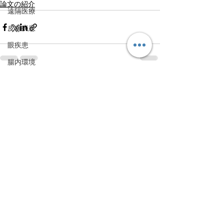
論文の紹介
遠隔医療
皮膚疾患
眼疾患
腸内環境
脳刺激療法（電気・磁気含む）
すべて表示
最新記事
パンデミック
統合失調感情障害
片頭痛
新型コロナウィルス感染症
動物
喫煙
不登校
線維性筋痛症