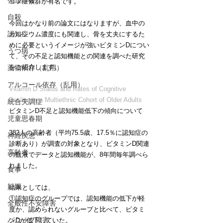
発達障害
コフ症候群が有名です。
自殺
今回はかなり前の論文にはなりますが、血中の
認知症
カルシウム濃度にも関連し、骨を丈夫にするた
めに必要というイメージが強いビタミンDについ
うつ病
て、その不足と認知機能との関連を調べた研究
をご紹介します。
薬物依存（乱用）
アルコール依存（乱用）
Vitamin D Status and Rates of Cognitive 
Decline in a Multiethnic Cohort of Older Adults
統合失調症
ビタミンD不足と認知機能低下の傾向について
児童思春期
382人の高齢者（平均75.5歳、17.5％に認知症の
神経疾患
診断あり）が調査の対象となり、ビタミンD関連
高齢者
の血液でデータと認知機能が、8年間毎年調べら
れました。
食事
妊娠
結果としては、
①認知症のグループでは、認知機能の低下が軽
全般性不安障害
度か、認められないグループと比べて、ビタミ
パニック障害
ンDが低下していた。