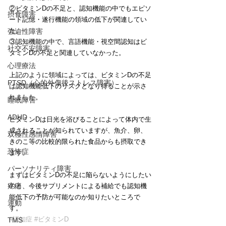
②ビタミンDの不足と、認知機能の中でもエピソ
摂食障害
ード記憶・遂行機能の領域の低下が関連してい
た。
強迫性障害
③認知機能の中で、言語機能・視空間認知はビ
社交不安障害
タミンDの不足と関連していなかった。
心理療法
上記のように領域によっては、ビタミンDの不足
PTSD（心的外傷後ストレス障害）
は認知機能低下のリスクとなり得ることが示さ
れました。
睡眠障害
ADHD
ビタミンDは日光を浴びることによって体内で生
成されることが知られていますが、魚介、卵、
双極性感情障害
きのこ等の比較的限られた食品からも摂取でき
恐怖症
ます。
パーソナリティ障害
まずはビタミンDの不足に陥らないようにしたい
疼痛
のと、今後サプリメントによる補給でも認知機
能低下の予防が可能なのか知りたいところで
運動
す。
#認知症
#ビタミンD
TMS