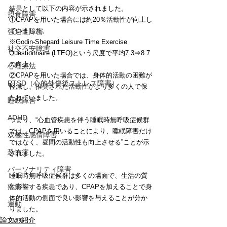
結果として以下の内容が示されました。
摂食障害
①CPAPを用いた場合には約20％活動性が向上し
ていました。
強迫性障害
※Godin-Shepard Leisure Time Exercise 
社交不安障害
Questionnaire (LTEQ)という尺度で平均7.3⇒8.7
の向上）
心理療法
②CPAPを用いた場合では、身体的活動の困難が
PTSD（心的外傷後ストレス障害）
軽減し、推奨された活動性がより多くの人で保
たれていました。
睡眠障害
ADHD
つまり、“心血管疾患を伴う睡眠時無呼吸症候群
では、CPAPを用いることにより、睡眠障害だけ
双極性感情障害
ではなく、昼間の活動性も向上させる”ことが示
恐怖症
されました。
パーソナリティ障害
睡眠時無呼吸症候群は多くの場面で、生活の質
疼痛
に影響する疾患であり、CPAPを加えることで身
体的活動の側面で良い影響を与えることが分か
運動
りました。
論文の紹介
TMS