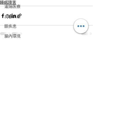
睡眠障害
遠隔医療
皮膚疾患
眼疾患
腸内環境
脳刺激療法（電気・磁気含む）
すべて表示
最新記事
パンデミック
統合失調感情障害
片頭痛
新型コロナウィルス感染症
動物
喫煙
不登校
線維性筋痛症