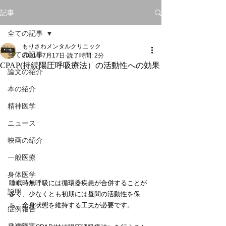
記事
全ての記事
もりさわメンタルクリニック
全ての記事
2021年7月17日
読了時間: 2分
CPAP(持続陽圧呼吸療法）の活動性への効果
論文の紹介
本の紹介
精神医学
ニュース
映画の紹介
一般医療
身体医学
睡眠時無呼吸には循環器疾患が合併することが
説明
多く、少なくとも初期には昼間の活動性を保
ち、全身状態を維持する工夫が必要です。
症例報告