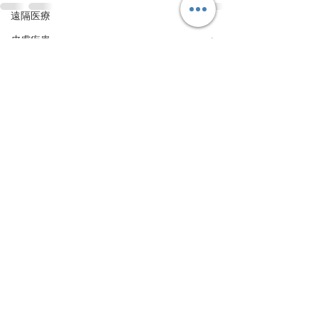
遠隔医療
皮膚疾患
すべて表示
最新記事
眼疾患
腸内環境
脳刺激療法（電気・磁気含む）
パンデミック
統合失調感情障害
片頭痛
新型コロナウィルス感染症
動物
喫煙
不登校
線維性筋痛症