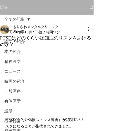
記事
全ての記事
もりさわメンタルクリニック
全ての記事
2020年10月7日
読了時間: 1分
PTSDはどのくらい認知症のリスクをあげる
論文の紹介
のか？
本の紹介
精神医学
ニュース
映画の紹介
一般医療
身体医学
説明
PTSD(心的外傷後ストレス障害）が認知症のリ
症例報告
スクになることが指摘されてきました。