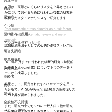
発達障害
今回は、実際どのくらいリスクを上昇させるの
自殺
かについて調べるために行われた複数の研究を
認知症
統合したメタ・アナリシスをご紹介します。
うつ病
Post-traumatic stress disorder as a risk factor 
薬物依存（乱用）
for dementia: systematic review and meta-
analysis
アルコール依存（乱用）
認知症危険因子としての心的外傷後ストレス障
害
統合失調症
児童思春期
2019年10月までに行われた縦断的研究（時間的
な経過を追った研究）について９つのデータベ
神経疾患
ースから検索しました。
高齢者
結果として、同定されたすべてのデータを用い
食事
た分析で、PTSDがあった場合61％の認知症リス
妊娠
クの上昇が認められました。
全般性不安障害
また、研究の中でも２つの一般人口（他の研究
パニック障害
では退役軍人を対象）を対象とした蓄積データ