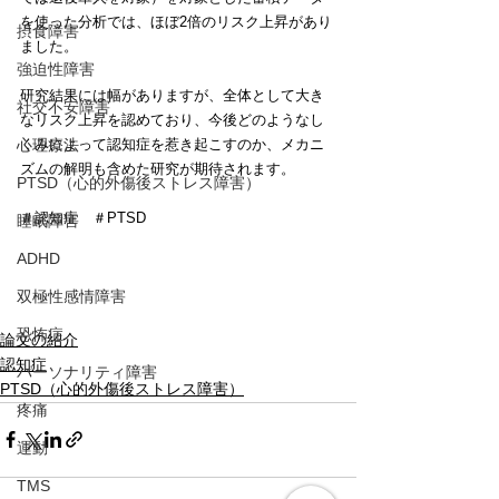
を使った分析では、ほぼ2倍のリスク上昇があり
摂食障害
ました。
強迫性障害
研究結果には幅がありますが、全体として大き
社交不安障害
なリスク上昇を認めており、今後どのようなし
くみによって認知症を惹き起こすのか、メカニ
心理療法
ズムの解明も含めた研究が期待されます。
PTSD（心的外傷後ストレス障害）
＃認知症　＃PTSD
睡眠障害
ADHD
双極性感情障害
恐怖症
論文の紹介
認知症
パーソナリティ障害
PTSD（心的外傷後ストレス障害）
疼痛
運動
TMS