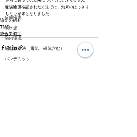
さらに長期での効果については分かりません
遠隔医療
が、今回検証された方法では、効果のはっきり
しない結果となりました。
皮膚疾患
論文の紹介
TMS
眼疾患
統合失調症
腸内環境
脳刺激療法（電気・磁気含む）
パンデミック
統合失調感情障害
片頭痛
すべて表示
最新記事
新型コロナウィルス感染症
動物
喫煙
不登校
線維性筋痛症