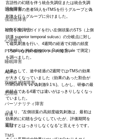
言語性の幻聴を伴う統合失調症または統合失調
摂食障害
感情障害の患者59人をrTMSを行うグループと偽
刺激を行うグループに分けました。
強迫性障害
社交不安障害
MRIを用いたガイドを行い左側頭葉のSTS（上側
頭溝 superior temporal sulcus）の分岐点に対し
心理療法
て磁気刺激を行い、4週間の経過で幻聴の頻度
（Auditory Hallucinations Rating Scale で測定）
PTSD（心的外傷後ストレス障害）
を調べました。
睡眠障害
結果として、途中経過の2週間ではrTMSの効果
ADHD
が大きくなっていました（効果のあった割合が
双極性感情障害
rTMS34.6％ vs 偽刺激9.1％)。しかし、研修の最
終時点である4週では違いがはっきりしなくなっ
恐怖症
ていました。
パーソナリティ障害
つまり、“左側頭葉の高頻度磁気刺激は、最初は
疼痛
効果的に幻聴を少なくしていたが、評価期間を
運動
延ばすとはっきりしなくなる”と言えそうです。
TMS