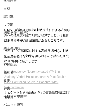
発達障害
自殺
認知症
うつ病
rTMS（反復経頭蓋磁気刺激療法）による左側頭
薬物依存（乱用）
葉への低頻度刺激で幻聴が軽減するという報告
アルコール依存（乱用）
はありますが、まだ議論があるところです。
統合失調症
今回は、左側頭葉に対する高頻度(20Hz)の刺激
で、どのような効果を得られるのか調べた研究
児童思春期
(2017年)をご紹介します。
神経疾患
High-Frequency Neuronavigated rTMS in 
高齢者
Auditory Verbal Hallucinations: A Pilot Double-
食事
Blind Controlled Study in Patients With 
Schizophrenia
妊娠
ナビゲート付き高頻度rTMSの言語性幻聴に対す
全般性不安障害
る効果
パニック障害