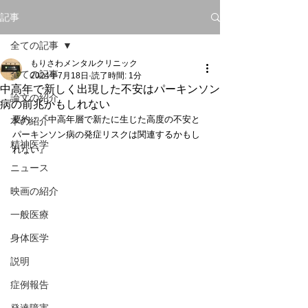
記事
全ての記事
もりさわメンタルクリニック
全ての記事
2024年7月18日
読了時間: 1分
中高年で新しく出現した不安はパーキンソン
論文の紹介
病の前兆かもしれない
要約：『中高年層で新たに生じた高度の不安と
本の紹介
パーキンソン病の発症リスクは関連するかもし
精神医学
れない』
ニュース
映画の紹介
一般医療
身体医学
説明
症例報告