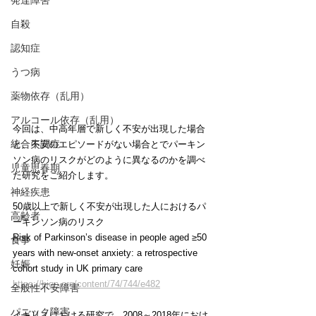
発達障害
自殺
認知症
うつ病
薬物依存（乱用）
アルコール依存（乱用）
今回は、中高年層で新しく不安が出現した場合
統合失調症
と、不安のエピソードがない場合とでパーキン
ソン病のリスクがどのように異なるのかを調べ
児童思春期
た研究をご紹介します。
神経疾患
50歳以上で新しく不安が出現した人におけるパ
高齢者
ーキンソン病のリスク
Risk of Parkinson’s disease in people aged ≥50 
食事
years with new-onset anxiety: a retrospective 
妊娠
cohort study in UK primary care
https://bjgp.org/content/74/744/e482
全般性不安障害
パニック障害
イギリスにおける研究で、2008～2018年におけ