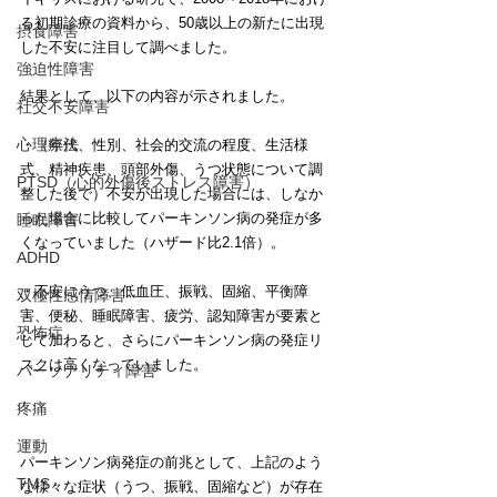
る初期診療の資料から、50歳以上の新たに出現
摂食障害
した不安に注目して調べました。
強迫性障害
結果として、以下の内容が示されました。
社交不安障害
心理療法
・（年代、性別、社会的交流の程度、生活様
式、精神疾患、頭部外傷、うつ状態について調
PTSD（心的外傷後ストレス障害）
整した後で）不安が出現した場合には、しなか
った場合に比較してパーキンソン病の発症が多
睡眠障害
くなっていました（ハザード比2.1倍）。
ADHD
・不安にうつ、低血圧、振戦、固縮、平衡障
双極性感情障害
害、便秘、睡眠障害、疲労、認知障害が要素と
恐怖症
して加わると、さらにパーキンソン病の発症リ
スクは高くなっていました。
パーソナリティ障害
疼痛
運動
パーキンソン病発症の前兆として、上記のよう
TMS
な様々な症状（うつ、振戦、固縮など）が存在