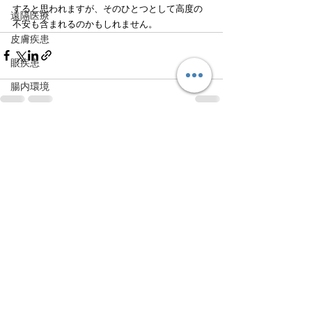
すると思われますが、そのひとつとして高度の
遠隔医療
不安も含まれるのかもしれません。
皮膚疾患
眼疾患
腸内環境
脳刺激療法（電気・磁気含む）
パンデミック
すべて表示
最新記事
統合失調感情障害
片頭痛
新型コロナウィルス感染症
動物
喫煙
不登校
線維性筋痛症