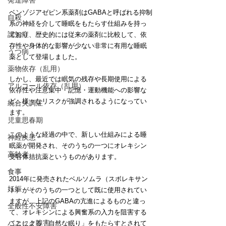
発達障害
ベンゾジアゼピン系薬剤はGABAと呼ばれる抑制
自殺
系の神経を介して睡眠をもたらす仕組みを持っ
認知症
ており、歴史的には従来の薬剤に比較して、依
存性や身体的な影響が少ない非常に有用な睡眠
うつ病
薬として登場しました。
薬物依存（乱用）
しかし、最近では眠気の残存や長期使用による
アルコール依存（乱用）
依存性や注意集中・記憶・運動機能への影響な
ど、様々なリスクが強調されるようになってい
統合失調症
ます。
児童思春期
このような経過の中で、新しい仕組みによる睡
神経疾患
眠薬が開発され、そのうちの一つにオレキシン
高齢者
受容体拮抗薬というものがあります。
食事
2014年に発売されたベルソムラ（スボレキサン
妊娠
ト）がそのうちの一つとして既に使用されてい
ますが、上記のGABAの亢進によるものと違っ
全般性不安障害
て、オレキシンによる興奮系の入力を阻害する
パニック障害
ことによる「自然な眠り」をもたらすとされて