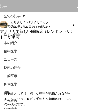
記事
全ての記事
もりさわメンタルクリニック
全ての記事
2020年1月23日
読了時間: 2分
アメリカで新しい睡眠薬（レンボレキサン
論文の紹介
ト）が承認
本の紹介
精神医学
ニュース
映画の紹介
一般医療
身体医学
説明
睡眠薬としては、様々な弊害が指摘されながら
も、ベンゾジアゼピン系薬剤が頻用されている
症例報告
のが現状です。