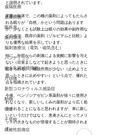
と說明されています。
遠隔医療
実際の臨床で、この種の薬剤によってもたらさ
皮膚疾患
れる眠りが「自然」かという問題はあります
眼疾患
が、少なくとも試験上は眠りの効果や副作用な
どの点で、既存の薬剤（ゾルピデムと比較）よ
腸内環境
りも優秀な結果を示しています。
脳刺激療法（電気・磁気含む）
特に、外部からの刺激による覚醒に影響を与え
パンデミック
ない（目覚ましなどで起きようと思ったときに
統合失調感情障害
起きられる）、離脱作用が少ない（止めようと
思ったときに止めやすい）という点で、優れた
片頭痛
点を指摘されています。
新型コロナウィルス感染症
今後、ベンゾジアゼピン系薬剤が徐々に使用さ
動物
れなくなり、新しいしくみの薬剤がより広く処
方されることになると思われますが、単に新し
喫煙
いというだけではなく、患者さんにとってメリ
不登校
ットの大きなものが登場することが期待されま
す。
線維性筋痛症