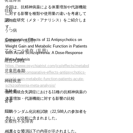
発達障害
今回は、抗精神病薬による体重増加や代謝機能
自殺
に対する影響を種類や使用量の違いを考慮して
認知症
調べた研究（メタ・アナリシス）をご紹介しま
す。
うつ病
Comparative Effects of 11 Antipsychotics on 
薬物依存（乱用）
Weight Gain and Metabolic Function in Patients 
アルコール依存（乱用）
With Acute Schizophrenia: A Dose-Response 
Meta-Analysis
統合失調症
https://www.psychiatrist.com/jcp/effects/metabol
児童思春期
ic-disorder/comparative-effects-antipsychotics-
weight-gain-metabolic-function-patients-acute-
神経疾患
schizophrenia-meta-analysis/
高齢者
急性期統合失調症における11種の抗精神病薬の
体重増加・代謝機能に対する影響の比較
食事
妊娠
52のランダム化比較試験（22,588人の参加者を
含む）が分析に含まれました。
全般性不安障害
パニック障害
結果として、以下の内容が示されました。