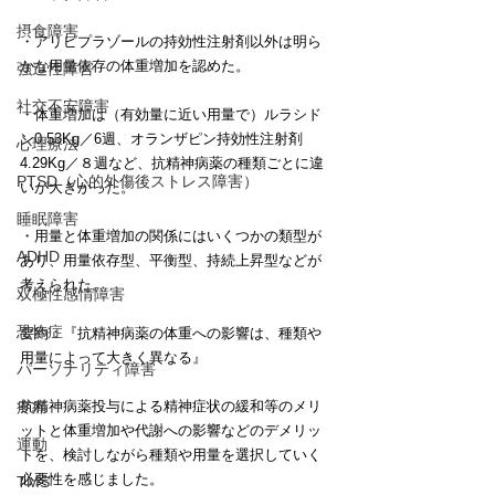
摂食障害
・アリピプラゾールの持効性注射剤以外は明ら
かな用量依存の体重増加を認めた。
強迫性障害
社交不安障害
・体重増加は（有効量に近い用量で）ルラシド
ン0.53Kg／6週、オランザピン持効性注射剤
心理療法
4.29Kg／８週など、抗精神病薬の種類ごとに違
PTSD（心的外傷後ストレス障害）
いが大きかった。
睡眠障害
・用量と体重増加の関係にはいくつかの類型が
ADHD
あり、用量依存型、平衡型、持続上昇型などが
考えられた。
双極性感情障害
恐怖症
要約：『抗精神病薬の体重への影響は、種類や
用量によって大きく異なる』
パーソナリティ障害
疼痛
抗精神病薬投与による精神症状の緩和等のメリ
ットと体重増加や代謝への影響などのデメリッ
運動
トを、検討しながら種類や用量を選択していく
必要性を感じました。
TMS