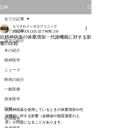
記事
全ての記事
もりさわメンタルクリニック
全ての記事
2023年3月13日
読了時間: 2分
抗精神病薬の体重増加・代謝機能に対する影
論文の紹介
響の比較
本の紹介
精神医学
ニュース
映画の紹介
一般医療
身体医学
説明
抗精神病薬を使用しているときの体重増加や代
謝機能に対する影響（血糖値や脂質濃度の上
症例報告
昇）が問題になることがあります。