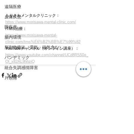
遠隔医療
もりさわメンタルクリニック：
皮膚疾患
https://www.morisawa-mental-clinic.com/
眼疾患
rTMS治療：
https://www.morisawa-mental-
腸内環境
clinic.com/tms%E6%B2%BB%E7%99%82
脳刺激療法（電気・磁気含む）
YouTubeチャンネル（オンライン講座）：
https://www.youtube.com/channel/UCd8RS50q_
パンデミック
Ol_x82AL9hhziQ
統合失調感情障害
片頭痛
新型コロナウィルス感染症
動物
喫煙
すべて表示
最新記事
不登校
線維性筋痛症