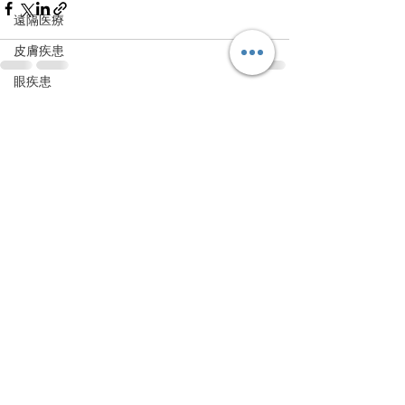
遠隔医療
皮膚疾患
眼疾患
すべて表示
最新記事
腸内環境
脳刺激療法（電気・磁気含む）
パンデミック
統合失調感情障害
片頭痛
新型コロナウィルス感染症
動物
喫煙
不登校
線維性筋痛症