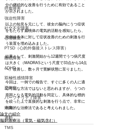
分の継続的な改善を行うために有効であること
摂食障害
が示されました。
強迫性障害
以上の知見を元にして、彼女の脳内にうつ症状
社交不安障害
をもたらす扁桃体の電気的活動を感知したら、
腹側線条体に対して症状改善のための刺激を行
心理療法
う装置を埋め込みました。
PTSD（心的外傷後ストレス障害）
結果として、刺激開始から12週間でうつ病尺度
睡眠障害
は大きく（MADRASという尺度で33点から14点
ADHD
へ）改善し、数ヶ月で寛解状態に至りました。
双極性感情障害
今回は、一例での報告で、すぐに多くの人に適
恐怖症
応可能な方法ではないと思われますが、うつの
原因となる電気的活動を同定し、具体的な標的
パーソナリティ障害
を絞った上で直接的な刺激を行う点で、非常に
疼痛
画期的な治療法であると考えられました。
論文の紹介
運動
脳刺激療法（電気・磁気含む）
TMS