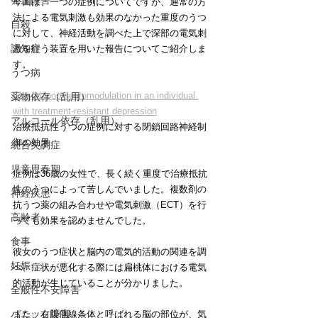
発達障害
今回は、一つの症例についてですが、通常の方
法による電気刺激も効果のなかった重度のうつ
自殺
に対して、神経活動を調べた上で深部の電気刺
認知症
激を行う装置を用いた報告についてご紹介しま
す。
うつ病
Closed-loop neuromodulation in an individual 
薬物依存（乱用）
with treatment-resistant depression
アルコール依存（乱用）
治療抵抗性うつの症例に対する閉鎖回路神経制
御の効果
統合失調症
児童思春期
症例は36歳の女性で、長く続く重度で治療抵抗
性のうつによって苦しんでいました。複数剤の
神経疾患
抗うつ薬の組み合わせや電気刺激（ECT）を行
高齢者
っても効果を認めませんでした。
食事
彼女のうつ症状と脳内の電気的活動の関連を調
妊娠
べ、症状が悪化する際には扁桃体における電気
的活動が生じていることが分かりました。
全般性不安障害
パニック障害
また、右腹側線条体と呼ばれる脳の部位が、気