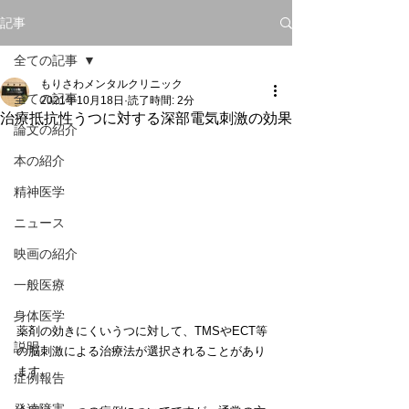
記事
全ての記事
もりさわメンタルクリニック
全ての記事
2021年10月18日
読了時間: 2分
治療抵抗性うつに対する深部電気刺激の効果
論文の紹介
本の紹介
精神医学
ニュース
映画の紹介
一般医療
身体医学
薬剤の効きにくいうつに対して、TMSやECT等
説明
の脳刺激による治療法が選択されることがあり
ます。
症例報告