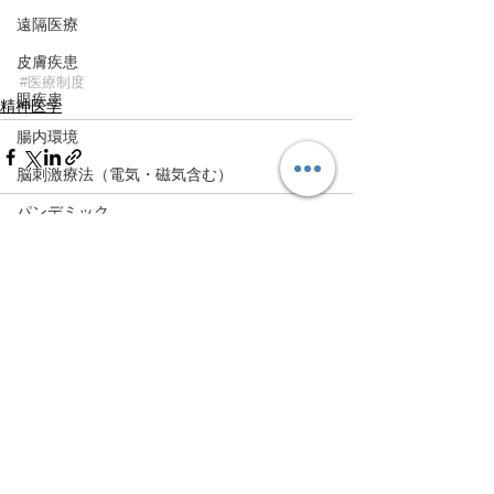
遠隔医療
皮膚疾患
#医療制度
眼疾患
精神医学
腸内環境
脳刺激療法（電気・磁気含む）
パンデミック
統合失調感情障害
すべて表示
最新記事
片頭痛
新型コロナウィルス感染症
動物
喫煙
不登校
線維性筋痛症