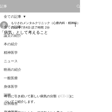
記事
全ての記事
もりさわメンタルクリニック（心療内科・精神科）
全ての記事
2018年7月4日
読了時間: 2分
「病気」として考えること
論文の紹介
本の紹介
精神医学
ニュース
映画の紹介
一般医療
身体医学
説明
昨日に引き続いて新しい病気の分類（
ICD-11
)に
ついてご紹介します。
症例報告