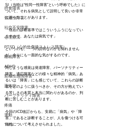
SI（当時は“性同一性障害”という呼称でした）に
摂食障害
ついて、それを病気として説明して良いか非常
に迷ったことがあります。
強迫性障害
社交不安障害
「現在の診断基準ではこういうふうになってい
ますので、あなたは病気です」
心理療法
PTSD（心的外傷後ストレス障害）
というのも、一つの説明なのかも知れません
が、余りにも一面的な気がするのです。
睡眠障害
ADHD
同じような感覚は発達障害、パーソナリティー
障害、適応障害などの様々な精神的「病気」あ
双極性感情障害
るいは「障害」にも感じていて、これらの診断
恐怖症
名をどのように扱うべきか、その方が抱えてい
る苦しさの本質と本当に関わりがあるのか、判
パーソナリティ障害
断に苦しむことがあります。
疼痛
今回のICD改訂からも、安易に「病気」や「障
運動
害」であると診断することが、人を傷つける可
能性について考えさせられました。
TMS