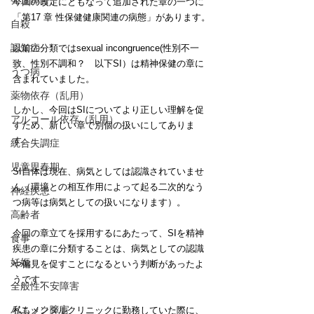
発達障害
今回の改定にともなって追加された章の一つに
「第17 章 性保健健康関連の病態」があります。
自殺
認知症
以前の分類ではsexual incongruence(性別不一
致、性別不調和？　以下SI）は精神保健の章に
うつ病
含まれていました。
薬物依存（乱用）
しかし、今回はSIについてより正しい理解を促
アルコール依存（乱用）
すため、新しい章で別個の扱いにしてありま
す。
統合失調症
児童思春期
SI自体は現在、病気としては認識されていませ
ん（環境との相互作用によって起る二次的なう
神経疾患
つ病等は病気としての扱いになります）。
高齢者
今回の章立てを採用するにあたって、SIを精神
食事
疾患の章に分類することは、病気としての認識
妊娠
や偏見を促すことになるという判断があったよ
うです。
全般性不安障害
パニック障害
私もメンタルクリニックに勤務していた際に、