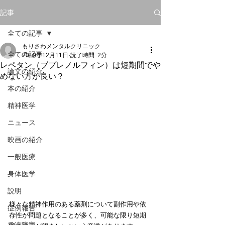
記事
全ての記事
もりさわメンタルクリニック
全ての記事
2019年12月11日
読了時間: 2分
レペタン（ブプレノルフィン）は短期間でや
論文の紹介
めない方が良い？
本の紹介
精神医学
ニュース
映画の紹介
一般医療
身体医学
説明
様々な精神作用のある薬剤について副作用や依
症例報告
存性が問題となることが多く、可能な限り短期