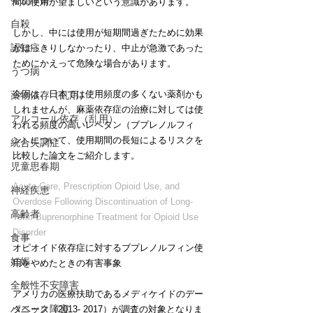
発達障害
間の使用が望ましいという意識があります。
自殺
しかし、中には使用が短期間過ぎたために効果
認知症
がはっきりしなかったり、中止が急激であった
ためにかえって危険な場合があります。
うつ病
今回は、日本では使用頻度の多くない薬剤かも
薬物依存（乱用）
しれませんが、麻薬依存症の治療に対しては使
アルコール依存（乱用）
われる頻度の高いレペタン（ブプレノルフィ
ン）について、使用期間の長短によるリスクを
統合失調症
比較した論文をご紹介します。
児童思春期
Acute Care, Prescription Opioid Use, and 
神経疾患
Overdose Following Discontinuation of Long-
高齢者
Term Buprenorphine Treatment for Opioid Use 
Disorder
食事
オピオイド依存症に対するブプレノルフィン使
妊娠
用をやめたときの有害事象
全般性不安障害
アメリカの医療扶助であるメディケイドのデー
パニック障害
タベース（2013‐ 2017）が調査の対象となりま