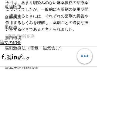
今回は、あまり馴染みのない麻薬依存の治療薬
遠隔医療
についてでしたが、一般的にも薬剤の使用期間
を設定するときには、それぞれの薬剤の意義や
皮膚疾患
作用するしくみを理解し、薬剤ごとの適切な扱
眼疾患
いをするべきであると考えられました。
#麻薬
#物質依存
腸内環境
論文の紹介
脳刺激療法（電気・磁気含む）
パンデミック
統合失調感情障害
片頭痛
新型コロナウィルス感染症
すべて表示
最新記事
動物
喫煙
不登校
線維性筋痛症