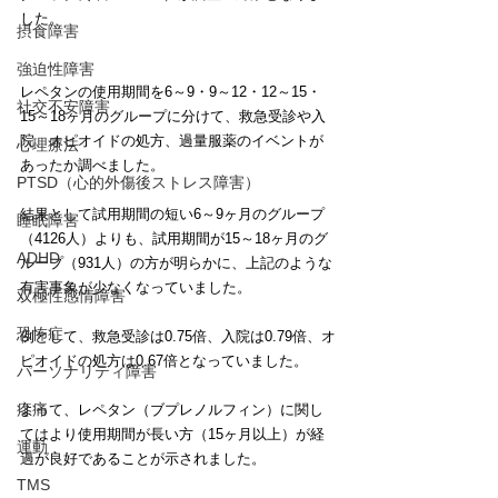
した。
摂食障害
強迫性障害
レペタンの使用期間を6～9・9～12・12～15・
社交不安障害
15～18ヶ月のグループに分けて、救急受診や入
院、オピオイドの処方、過量服薬のイベントが
心理療法
あったか調べました。
PTSD（心的外傷後ストレス障害）
結果として試用期間の短い6～9ヶ月のグループ
睡眠障害
（4126人）よりも、試用期間が15～18ヶ月のグ
ADHD
ループ（931人）の方が明らかに、上記のような
有害事象が少なくなっていました。
双極性感情障害
恐怖症
例として、救急受診は0.75倍、入院は0.79倍、オ
ピオイドの処方は0.67倍となっていました。
パーソナリティ障害
疼痛
よって、レペタン（ブプレノルフィン）に関し
てはより使用期間が長い方（15ヶ月以上）が経
運動
過が良好であることが示されました。
TMS