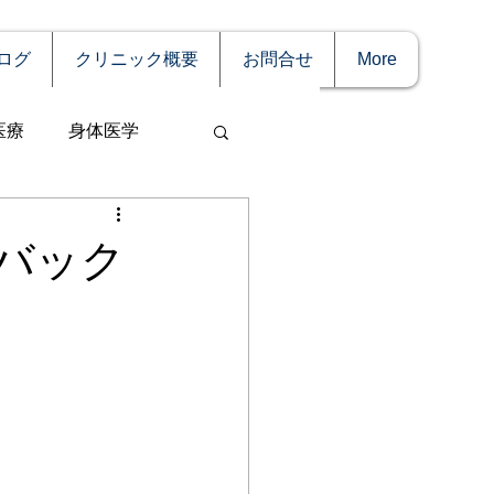
ログ
クリニック概要
お問合せ
More
医療
身体医学
バック
事
妊娠
理療法