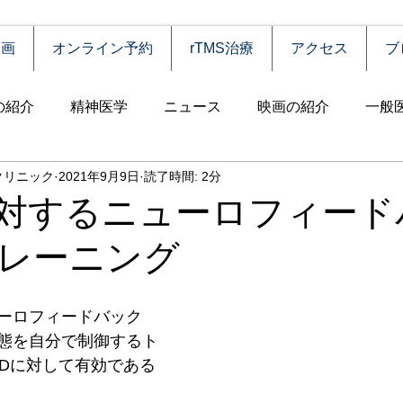
動画
オンライン予約
rTMS治療
アクセス
ブ
の紹介
精神医学
ニュース
映画の紹介
一般
クリニック
2021年9月9日
読了時間: 2分
害
自殺
認知症
うつ病
薬物依存（乱用）
に対するニューロフィード
レーニング
統合失調症
児童思春期
神経疾患
高齢者
食
ーロフィードバック
障害
摂食障害
強迫性障害
社交不安障害
心
態を自分で制御するト
HDに対して有効である
害）
睡眠障害
ADHD