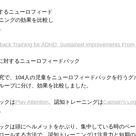
対するニューロフィード
ニングの効果を比較し
。
dback Training for ADHD: Sustained Improvements From
Dに対するニューロフィードバック
究で、104人の児童をニューロフィードバックを行うグ
ループに分け、効果を比較しました。
ックは
Play Attention
、認知トレーニングは
Captain's Lo
。
ックは頭にヘルメットをかぶり、集中している時のベー
ロールする方法で、認知トレーニングは注意力と短期の