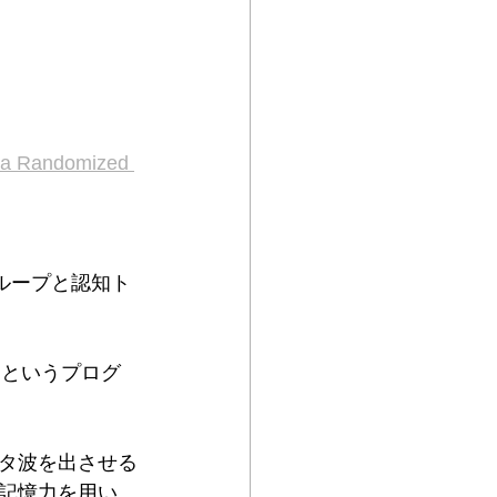
 a Randomized 
ループと認知ト
g
というプログ
タ波を出させる
記憶力を用い、