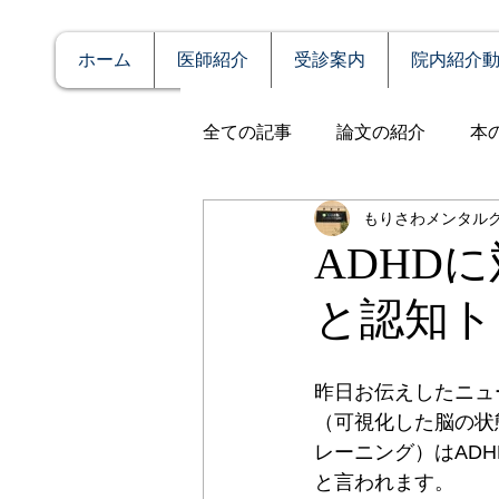
ホーム
医師紹介
受診案内
院内紹介
全ての記事
論文の紹介
本
もりさわメンタル
説明
症例報告
発達障
ADHD
と認知ト
アルコール依存（乱用）
昨日お伝えしたニュ
全般性不安障害
パニック
（可視化した脳の状
レーニング）はAD
と言われます。
PTSD（心的外傷後ストレス障