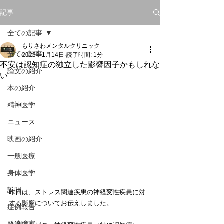
記事
全ての記事
もりさわメンタルクリニック
全ての記事
2023年1月14日
読了時間: 1分
不安は認知症の独立した影響因子かもしれな
論文の紹介
い
本の紹介
精神医学
ニュース
映画の紹介
一般医療
身体医学
説明
昨日は、ストレス関連疾患の神経変性疾患に対
する影響についてお伝えしました。
症例報告