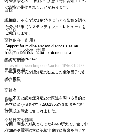
発達障害
うつ病などの、神経変性疾患（特に認知症）へ
の影響が指摘されることがあります。
自殺
認知症
今回は、不安が認知症発症に与える影響を調べ
た分析結果（システマティック・レビュー）を
うつ病
ご紹介します。
薬物依存（乱用）
Support for midlife anxiety diagnosis as an 
アルコール依存（乱用）
independent risk factor for dementia: a 
systematic review
統合失調症
https://bmjopen.bmj.com/content/8/4/e019399
児童思春期
中年期の不安が認知症の独立した危険因子であ
る可能性
神経疾患
高齢者
特に不安と認知症発症との関連を調べる目的と
食事
基準に沿う研究4本（29,819人の参加者を含む）
妊娠
が系統的調査に含まれました。
全般性不安障害
今回、調査の対象となった4本の研究で、全て中
パニック障害
年期の不安が独立に認知症発症に影響を与えて