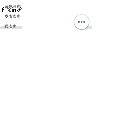
遠隔医療
皮膚疾患
眼疾患
腸内環境
すべて表示
最新記事
脳刺激療法（電気・磁気含む）
パンデミック
統合失調感情障害
片頭痛
新型コロナウィルス感染症
動物
喫煙
不登校
線維性筋痛症