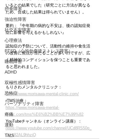
いるとの結果でした（研究ごとに方法が異なる
摂食障害
ため、合成した結果は得られていません）。
強迫性障害
要約：『中年期の病的な不安は、後の認知症発
社交不安障害
症に影響を与えるかもしれない』
心理療法
認知症の予防について、活動性の維持や食生活
PTSD（心的外傷後ストレス障害）
の改善に焦点が当たることが多いのですが、広
く精神的コンディションを保つことも重要であ
睡眠障害
ると思われました。
ADHD
双極性感情障害
もりさわメンタルクリニック：
恐怖症
https://www.morisawa-mental-clinic.com/
rTMS治療：
パーソナリティ障害
https://www.morisawa-mental-
疼痛
clinic.com/tms%E6%B2%BB%E7%99%82
YouTubeチャンネル（オンライン講座）：
運動
https://www.youtube.com/channel/UCd8RS50q_
Ol_x82AL9hhziQ
TMS