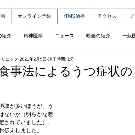
動画
オンライン予約
rTMS治療
アクセス
ブ
の紹介
精神医学
ニュース
映画の紹介
一般
クリニック
2021年2月9日
読了時間: 1分
害
自殺
認知症
うつ病
薬物依存（乱用）
食事法によるうつ症状の
統合失調症
児童思春期
神経疾患
高齢者
食
摂取が多いほうが、う
障害
摂食障害
強迫性障害
社交不安障害
心
はないか（明らかな差
定されていました）、
お伝えしました。
害）
睡眠障害
ADHD