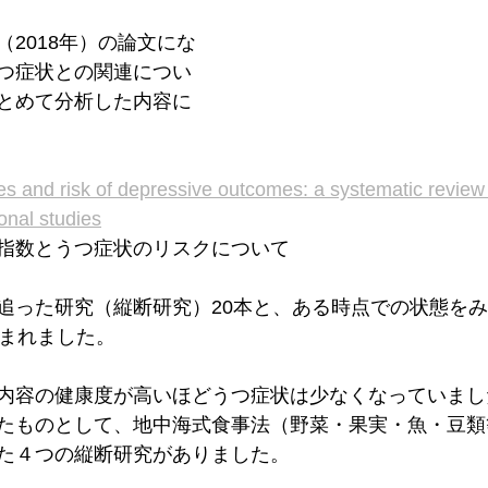
2018年）の論文にな
つ症状との関連につい
とめて分析した内容に
ces and risk of depressive outcomes: a systematic revie
onal studies
指数とうつ症状のリスクについて
追った研究（縦断研究）20本と、ある時点での状態を
含まれました。
内容の健康度が高いほどうつ症状は少なくなっていまし
たものとして、地中海式食事法（野菜・果実・魚・豆類
た４つの縦断研究がありました。