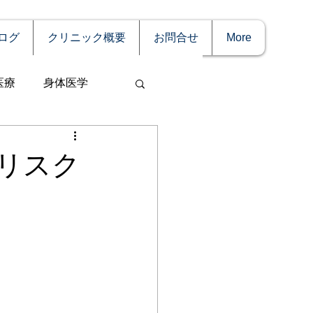
ログ
クリニック概要
お問合せ
More
医療
身体医学
リスク
事
妊娠
理療法