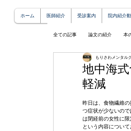
ホーム
医師紹介
受診案内
院内紹介
全ての記事
論文の紹介
本
もりさわメンタル
説明
症例報告
発達障
地中海式
軽減
アルコール依存（乱用）
昨日は、食物繊維の
全般性不安障害
パニック
つ症状が少ないので
は閉経前の女性に限
という内容について
PTSD（心的外傷後ストレス障