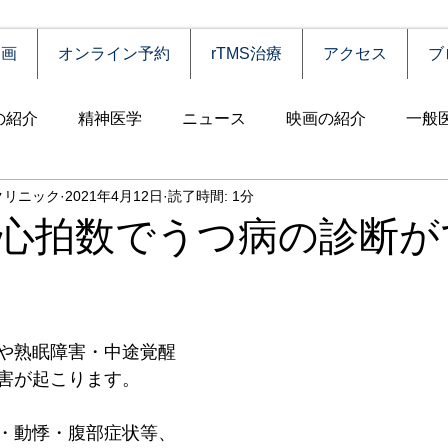
動画
オンライン予約
rTMS治療
アクセス
ブ
の紹介
精神医学
ニュース
映画の紹介
一般
クリニック
2021年4月12日
読了時間: 1分
害
自殺
認知症
うつ病
薬物依存（乱用）
心拍数でうつ病の診断が
統合失調症
児童思春期
神経疾患
高齢者
食
や熟眠障害・中途覚醒
障害
摂食障害
強迫性障害
社交不安障害
心
害が起こります。
・動悸・腹部症状等、
害）
睡眠障害
ADHD