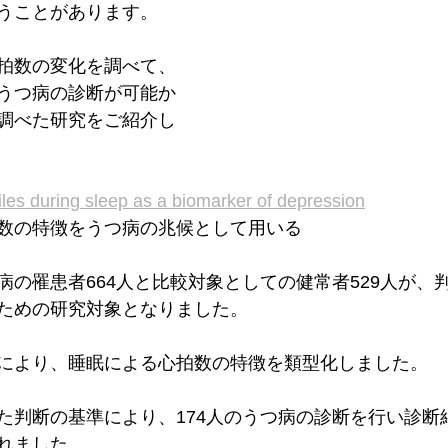
うことがあります。
拍数の変化を調べて、
うつ病の診断が可能か
調べた研究をご紹介し
files during sleep as a biomarker of depression
数の特徴をうつ病の兆候として用いる
病の罹患者664人と比較対象としての健常者529人が、
ための研究対象となりました。
により、睡眠による心拍数の特徴を類型化しました。
た判断の基準により、174人のうつ病の診断を行い診断
れました。