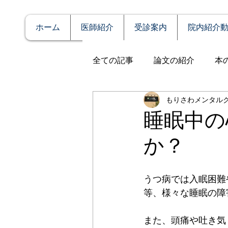
ホーム
医師紹介
受診案内
院内紹介
全ての記事
論文の紹介
本
もりさわメンタル
説明
症例報告
発達障
睡眠中の
か？
アルコール依存（乱用）
うつ病では入眠困難
全般性不安障害
パニック
等、様々な睡眠の障
また、頭痛や吐き気
PTSD（心的外傷後ストレス障