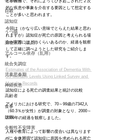
発達障害
とが困難で、それによってひき起こされた２次
的な疾患や事象を介在する要因として想定する
自殺
ことが多いと思われます。
認知症
今回は（かなり広い意味でとらえた結果と思わ
うつ病
れますが）認知症が死亡の原因と考えられる場
合が実際にはどのくらいあるのか、経過を観察
薬物依存（乱用）
して正確に調べようとした研究をご紹介しま
アルコール依存（乱用）
す。
統合失調症
Estimates of the Association of Dementia With 
児童思春期
US Mortality Levels Using Linked Survey and 
Mortality Records
神経疾患
認知症による死亡の調査結果と統計の比較
高齢者
アメリカにおける研究で、70～99歳の7342人
食事
（60.3％が女性）が調査の対象となり、2000～
妊娠
2009年の経過を観察しました。
全般性不安障害
人種や教育によって影響の度合いは異なります
パニック障害
が、全体として認知症に原因を求められる死亡