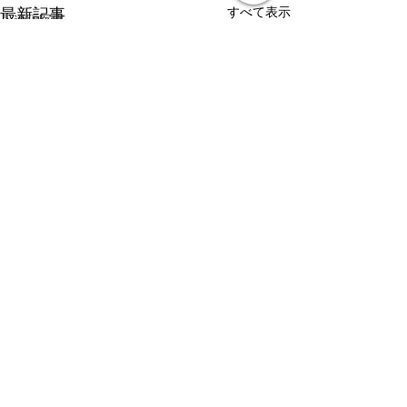
すべて表示
最新記事
遠隔医療
皮膚疾患
眼疾患
腸内環境
脳刺激療法（電気・磁気含む）
パンデミック
統合失調感情障害
片頭痛
新型コロナウィルス感染症
動物
喫煙
不登校
コメント
線維性筋痛症