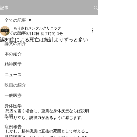
記事
全ての記事
もりさわメンタルクリニック
全ての記事
2020年9月12日
読了時間: 1分
認知症による死亡は統計よりずっと多い
論文の紹介
本の紹介
精神医学
ニュース
映画の紹介
一般医療
身体医学
死因を書く場合に、重篤な身体疾患ならば説明
説明
が成り立ち、説得力があるように感じます。
症例報告
しかし、精神疾患は直接の死因として考えるこ