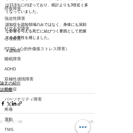
は13.6％にのぼっており、統計よりも3倍近く多
摂食障害
くなっていました。
強迫性障害
認知症を認知領域のみではなく、身体にも深刻
社交不安障害
な影響を与える死亡に結びつく要因として把握
する必要性を感じました。
心理療法
PTSD（心的外傷後ストレス障害）
＃認知症
睡眠障害
ADHD
双極性感情障害
論文の紹介
恐怖症
認知症
パーソナリティ障害
疼痛
運動
TMS