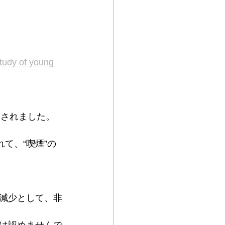
study of young 
取されました。
て、“喫煙”の
減少として、非