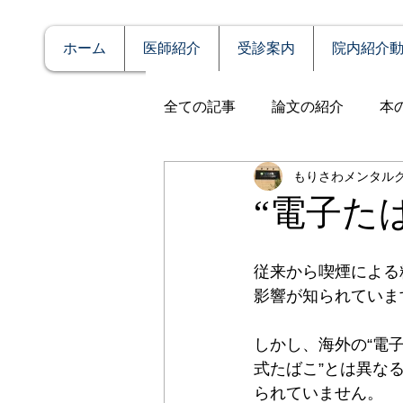
ホーム
医師紹介
受診案内
院内紹介
全ての記事
論文の紹介
本
もりさわメンタル
説明
症例報告
発達障
“電子た
アルコール依存（乱用）
従来から喫煙による
影響が知られていま
全般性不安障害
パニック
しかし、海外の“電子
式たばこ”とは異な
られていません。
PTSD（心的外傷後ストレス障