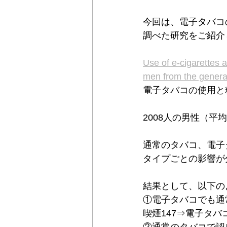
今回は、電子タバコ
調べた研究をご紹介
Use of e-cigarettes 
men from the genera
電子タバコの使用と
2008人の男性（平
通常のタバコ、電子
タイプごとの影響が
結果として、以下の
①電子タバコでも通
喫煙147⇒電子タ