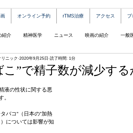
動画
オンライン予約
rTMS治療
アクセス
ブ
の紹介
精神医学
ニュース
映画の紹介
一般
クリニック
2020年9月25日
読了時間: 1分
害
自殺
認知症
うつ病
薬物依存（乱用）
ばこ”で精子数が減少する
統合失調症
児童思春期
神経疾患
高齢者
食
精液の性状に関する悪
す。
障害
摂食障害
強迫性障害
社交不安障害
心
タバコ“（日本の“加熱
る）については影響が知
害）
睡眠障害
ADHD