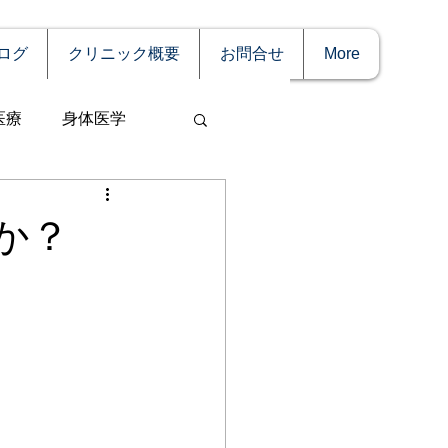
ログ
クリニック概要
お問合せ
More
医療
身体医学
か？
事
妊娠
理療法