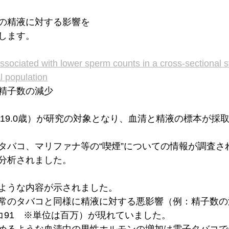
の精液に対する影響を
します。
associated with lower sperm counts in a cross-sectional 
l population
精子数の減少
均19.0歳）が研究の対象となり、血清と精液の標本が採
タバコ、マリファナ等の“喫煙”についての情報が調査され
分析されました。
ような内容が示されました。
常のタバコと同様に精液に対する悪影響（例：精子数の
バコ91　※単位は百万）が現れていました。