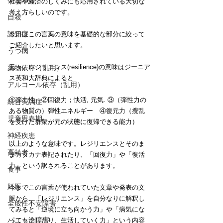
発達障害
社会や経済のしくみにも応用されている大切な
考え方らしいのです。
自殺
認知症
今日はこの言葉の意味を基礎的な部分に絞って
ご紹介したいと思います。
うつ病
元々、レジリエンス(resilience)の意味はジーニア
薬物依存（乱用）
ス英和大辞典によると
アルコール依存（乱用）
①弾力性　②回復力；快活, 元気. ③（弾性力の
統合失調症
ある物質の）弾性エネルギー　④復元力（攪乱
児童思春期
を受けた群衆が元の状態に復帰できる能力）
神経疾患
以上のような意味です。レジリエンスとそのま
高齢者
まカタカナ表記されたり、「回復力」や「復活
力」という訳されることがあります。
食事
妊娠
今までこの言葉が使われていた文章や発表の文
脈から、「レジリエンス」を自分なりに解釈し
全般性不安障害
てみると「逆境に立ち向かう力」や「病気にな
パニック障害
っても治したり、生活していく力」という内容