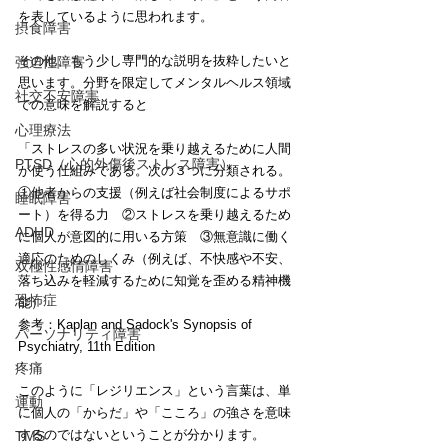
を表しているように思われます。
摂食障害
その他、もう少し専門的な説明を抜粋したいと
強迫性障害
思います。分野を限定してメンタルヘルス領域
社交不安障害
での意味を解説すると
心理療法
「ストレスの多い状況を乗り越えるために人間
PTSD（心的外傷後ストレス障害）
が使う仕組みである。次の３つに分類される。
①他者からの支援（例えば社会制度によるサポ
睡眠障害
ート）を得る力　②ストレスを乗り越えるため
ADHD
に個人が意図的に用いる方策　③無意識に働く
適応のためのしくみ（例えば、不快感や不安、
双極性感情障害
落ち込みを軽減するために知覚を歪める精神機
恐怖症
能）
参考：Kaplan and Sadock's Synopsis of 
パーソナリティ障害
Psychiatry, 11th Edition
疼痛
このように「レジリエンス」という言葉は、単
運動
に個人の「からだ」や「こころ」の強さを意味
するのではないということが分かります。
TMS