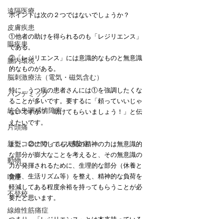
遠隔医療
ポイントは次の２つではないでしょうか？
皮膚疾患
①他者の助けを得られるのも「レジリエンス」
眼疾患
である。
②「レジリエンス」には意識的なものと無意識
腸内環境
的なものがある。
脳刺激療法（電気・磁気含む）
特に、うつ病の患者さんには①を強調したくな
パンデミック
ることが多いです。要するに「頼っていいじゃ
統合失調感情障害
ないですか？　助けてもらいましょう！」と伝
えたいです。
片頭痛
新型コロナウィルス感染症
また、②に関しても人間の精神の力は無意識的
な部分が膨大なことを考えると、その無意識の
動物
力が発揮されるために、生理的な部分（休養と
食事、生活リズム等）を整え、精神的な負荷を
喫煙
軽減してある程度余裕を持ってもらうことが必
不登校
要だと思います。
線維性筋痛症