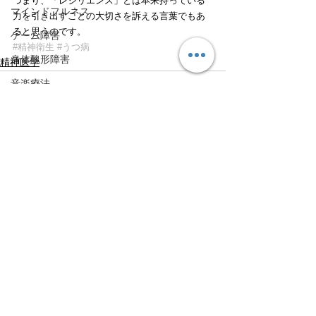
つまり、「レジリエンス」とは本来持っている
マインドフルネス
力を引き出すことの大切さを訴える言葉でもあ
ると思うのです。
ゲーム障害
#精神衛生
#うつ病
身体醜形障害
精神医学
音楽療法
すべて表示
最新記事