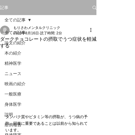
記事
全ての記事
もりさわメンタルクリニック
全ての記事
2019年8月16日
読了時間: 2分
ダークチョコレートの摂取でうつ症状を軽減
論文の紹介
する
本の紹介
精神医学
ニュース
映画の紹介
一般医療
身体医学
説明
タンパク質やビタミン等の摂取が、うつ病の予
防・回復に重要であることは以前から知られて
症例報告
います。