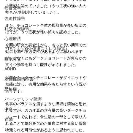
の軽減を認めていました（うつ症状の強い人の
摂食障害
割合が7割減少していました）。
強迫性障害
また、チョコレート全体の摂取量が多い集団の
社交不安障害
ほうが、うつ症状が軽い傾向を認めました。
心理療法
今回の研究の調査法から、もっと長い期間での
PTSD（心的外傷後ストレス障害）
効果を調べる必要性があるように思われます
が、少なくともダークチョコレートが何らかの
睡眠障害
抗うつ効果を持つ可能性が示されました。
ADHD
以前から、ダークチョコレートがダイエットや
双極性感情障害
知能に対し、有用な効果をもたらすという説が
恐怖症
あります。
パーソナリティ障害
食事のバランスを崩すような摂取は禁物と思わ
疼痛
れますが、カカオ豆の含有量の高いダークチョ
コレートであれば、食生活の一部として取り入
運動
れることで気分を含めた健康に対する良い影響
TMS
の見られる可能性があるように思われました。