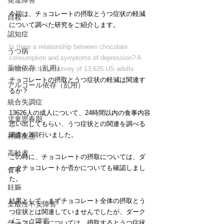
発達障害
今回は、チョコレートの摂取とうつ症状の軽減
自殺
について調べた研究をご紹介します。
認知症
Is there a relationship between chocolate 
うつ病
consumption and symptoms of depression? A 
薬物依存（乱用）
cross‐sectional survey of 13,626 US adults
チョコレートの摂取とうつ症状の軽減は関連す
アルコール依存（乱用）
るか？
統合失調症
13626人の成人について、24時間以内の食事内容
児童思春期
思い出してもらい、うつ症状との関連を調べる
調査を2回行いました。
神経疾患
高齢者
この時に、チョコレートの摂取については、ダ
ークチョコレートか否かについても確認しまし
食事
た。
妊娠
結果として、まずチョコレート全体の摂取とう
全般性不安障害
つ症状とは関連していませんでしたが、ダーク
パニック障害
チョコレートについては、摂取するとうつ症状