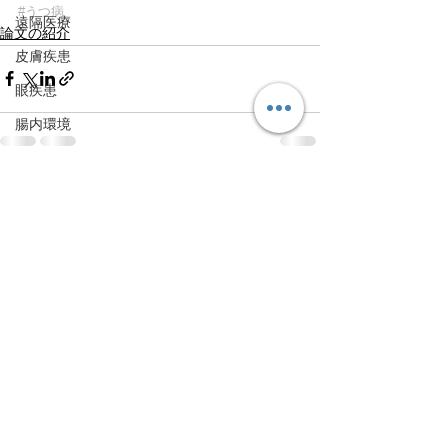
#うつ病
遠隔医療
論文の紹介
皮膚疾患
眼疾患
腸内環境
脳刺激療法（電気・磁気含む）
すべて表示
パンデミック
最新記事
統合失調感情障害
片頭痛
新型コロナウィルス感染症
動物
喫煙
不登校
線維性筋痛症