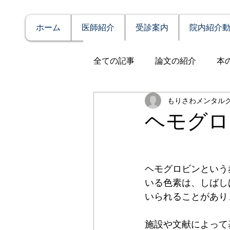
ホーム
医師紹介
受診案内
院内紹介
全ての記事
論文の紹介
本
もりさわメンタル
説明
症例報告
発達障
ヘモグロ
アルコール依存（乱用）
ヘモグロビンという
いる色素は、しばし
全般性不安障害
パニック
いられることがあり
施設や文献によって
PTSD（心的外傷後ストレス障