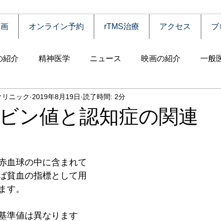
動画
オンライン予約
rTMS治療
アクセス
ブ
の紹介
精神医学
ニュース
映画の紹介
一般
クリニック
2019年8月19日
読了時間: 2分
害
自殺
認知症
うつ病
薬物依存（乱用）
ビン値と認知症の関連
統合失調症
児童思春期
神経疾患
高齢者
食
赤血球の中に含まれて
ば貧血の指標として用
障害
摂食障害
強迫性障害
社交不安障害
心
ます。
基準値は異なります
害）
睡眠障害
ADHD