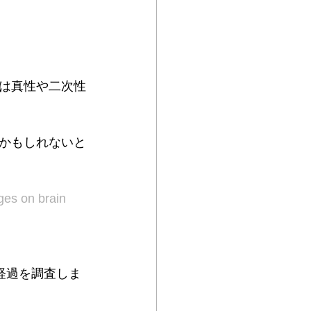
は真性や二次性
かもしれないと
es on brain 
の経過を調査しま