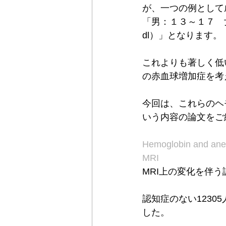
が、一つの例として
「男：１３～１７　女
dl）」となります。
これよりも著しく低
の赤血球増加症を考
今回は、これらのヘ
いう内容の論文をご
Hemoglobin and anem
MRI
MRI上の変化を伴
認知症のない12305
した。